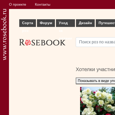
О проекте
Контакты
Сорта
Форум
Уход
Дизайн
Путешес
роз
за
розами
Хотелки участн
Показывать в виде уп