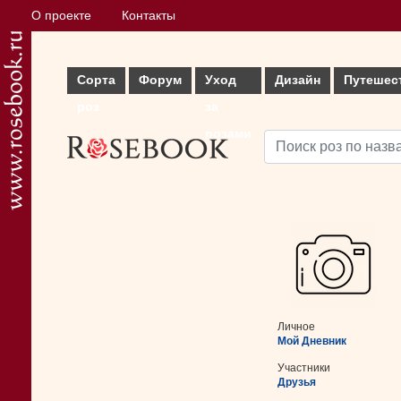
О проекте
Контакты
Сорта
Форум
Уход
Дизайн
Путешес
роз
за
розами
Личное
Мой Дневник
Участники
Друзья