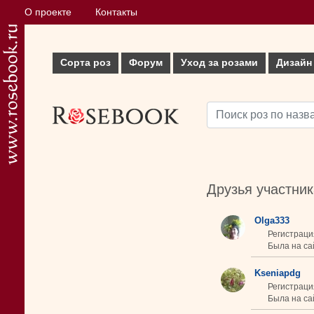
О проекте
Контакты
Сорта роз
Форум
Уход за розами
Дизайн
Друзья участни
Olga333
Регистраци
Была на сай
Kseniapdg
Регистраци
Была на сай