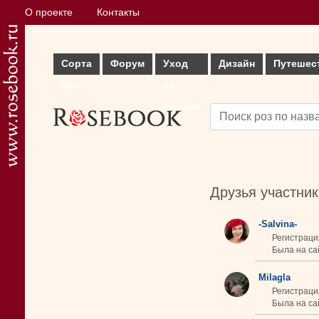
О проекте
Контакты
Сорта
Форум
Уход
Дизайн
Путешес
роз
за
розами
Друзья участни
-Salvina-
Регистраци
Была на са
Milagla
Регистраци
Была на сай