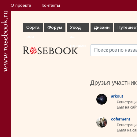
О проекте
Контакты
Сорта
Форум
Уход
Дизайн
Путешес
роз
за
розами
Друзья участни
arkout
Регистраци
Был на сайт
coferment
Регистраци
Была на сай