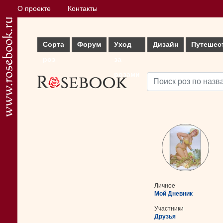
О проекте
Контакты
Сорта
Форум
Уход
Дизайн
Путешес
роз
за
розами
Личное
Мой Дневник
Участники
Друзья