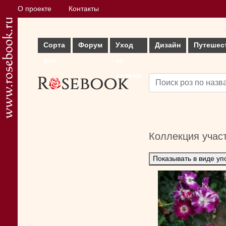
О проекте
Контакты
Сорта
Форум
Уход
Дизайн
Путешес
роз
за
розами
Коллекция учас
Показывать в виде уп