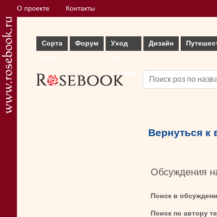
О проекте
Контакты
Сорта
Форум
Уход
Дизайн
Путешес
роз
за
розами
Вернуться к
Обсуждения н
Поиск в обсужден
Поиск по автору т