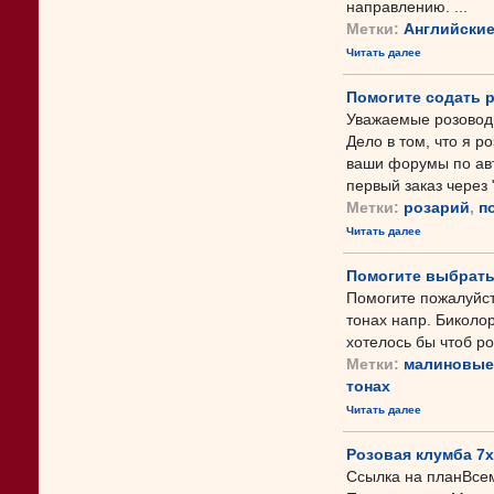
направлению. ...
Метки:
Английски
Читать далее
Помогите содать р
Уважаемые розоводы
Дело в том, что я р
ваши форумы по авт
первый заказ через "
Метки:
розарий
,
п
Читать далее
Помогите выбрать
Помогите пожалуйст
тонах напр. Биколо
хотелось бы чтоб р
Метки:
малиновые
тонах
Читать далее
Розовая клумба 7х
Ссылка на планВсем