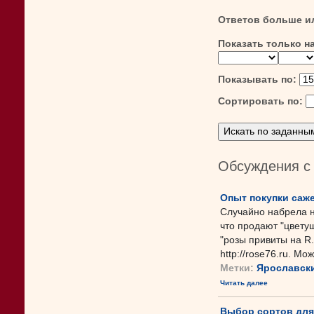
Ответов больше и
Показать только н
Показывать по:
Сортировать по:
Обсуждения с
Опыт покупки саже
Случайно набрела н
что продают "цвету
"розы привиты на R.
http://rose76.ru. Мо
Метки:
Ярославск
Читать далее
Выбор сортов для