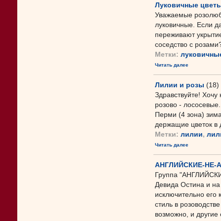
Луковичные цветы
Уважаемые розолюбы
луковичные. Если да
переживают укрытие
соседство с розами?
Метки:
луковичны
Читать далее
Лилии и розы
(18)
Здравствуйте! Хочу
розово - лососевые
Перми (4 зона) зим
держащие цветок в д
Метки:
лилии
,
лил
Читать далее
АНГЛИЙСКИЕ-НЕ-
Группа "АНГЛИЙСКИЕ
Девида Остина и на
исключительно его 
стиль в розоводств
возможно, и другие