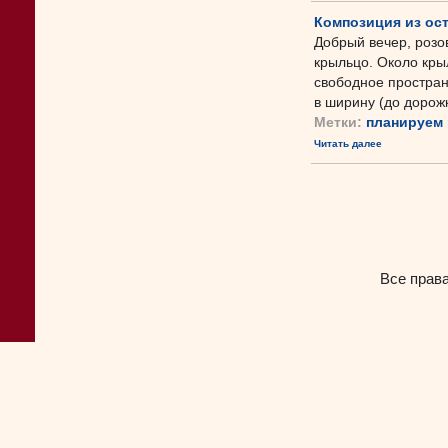
Композиция из ост
Добрый вечер, розов
крыльцо. Около кры
свободное простран
в ширину (до дорожк
Метки:
планируем
Читать далее
Все прав