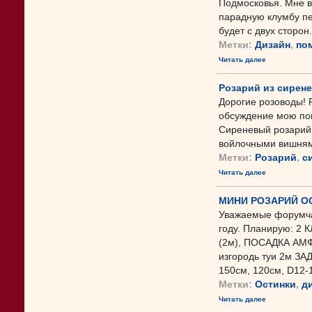
Подмосковья. Мне вс
парадную клумбу пе
будет с двух сторон.
Метки:
Дизайн
,
по
Читать далее
Розарий из сирене
Дорогие розоводы! Р
обсуждение мою поп
Сиреневый розарий 
войлочными вишнями 
Метки:
Розарий
,
с
Читать далее
МИНИ РОЗАРИЙ О
Уважаемые форумча
году. Планирую: 
(2м), ПОСАДКА АМФ
изгородь туи 2м ЗА
150см, 120см, D12-14
Метки:
Остинки
,
д
Читать далее