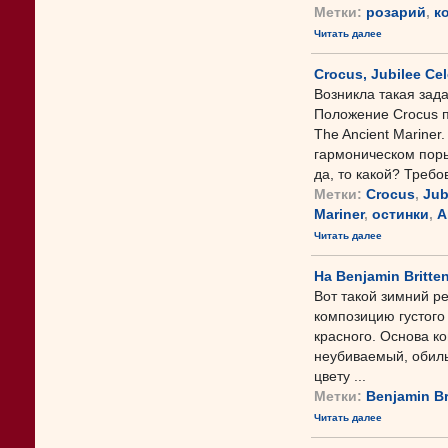
Метки:
розарий
,
к
Читать далее
Crocus, Jubilee Cel
Возникла такая зад
Положение Crocus п
The Ancient Mariner
гармоническом пор
да, то какой? Требов
Метки:
Crocus
,
Jub
Mariner
,
остинки
,
А
Читать далее
На Benjamin Britte
Вот такой зимний ре
композицию густого 
красного. Основа ко
неубиваемый, обил
цвету ...
Метки:
Benjamin Br
Читать далее