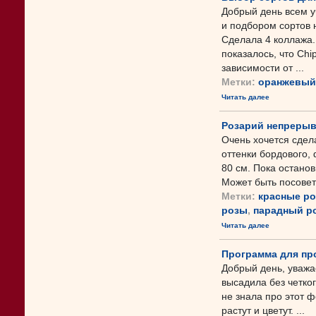
Добрый день всем у
и подбором сортов
Сделала 4 коллажа
показалось, что Chi
зависимости от ...
Метки:
оранжевый
Читать далее
Розарий непрерыв
Очень хочется сдел
оттенки бордового,
80 см. Пока остано
Может быть посовету
Метки:
красные р
розы
,
парадный р
Читать далее
Программа для пр
Добрый день, уважа
высадила без четког
не знала про этот ф
растут и цветут. ...