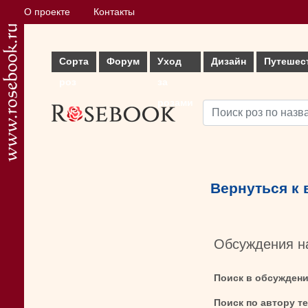
О проекте
Контакты
Сорта
Форум
Уход
Дизайн
Путешес
роз
за
розами
Вернуться к
Обсуждения н
Поиск в обсужден
Поиск по автору т