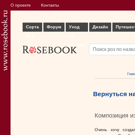
О проекте
Контакты
Сорта
Форум
Уход
Дизайн
Путешес
роз
за
розами
Глав
Вернуться н
Композиция и
Очень хочу созда