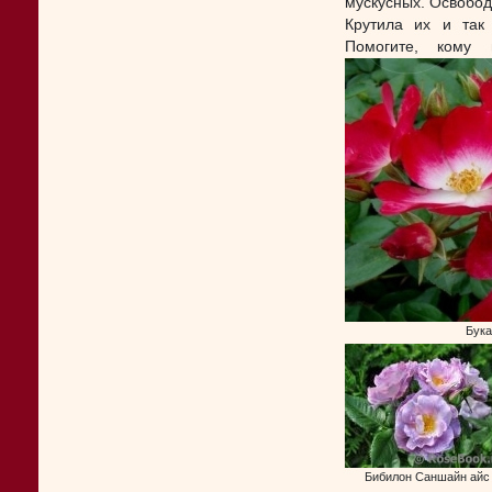
мускусных. Освобод
Крутила их и так 
Помогите, кому 
Бука
Бибилон Саншайн айс