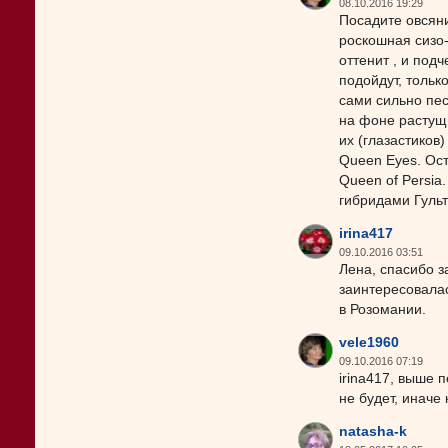
08.10.2016 19:29
Посадите овсяни
роскошная сизо-
оттенит , и под
подойдут, тольк
сами сильно пес
на фоне растущи
их (глазастиков)
Queen Eyes. Ост
Queen of Persia
гибридами Гуль
irina417
09.10.2016 03:51
Лена, спасибо з
заинтересовала
в Розомании.
vele1960
09.10.2016 07:19
irina417, выше 
не будет, иначе 
natasha-k