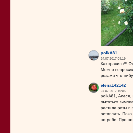
polkA81
24.07.2017 09:19
Как красиво!!! Ф
Можно вопросик.
розами что-нибу
elena142142
24.07.2017 10:06
polkA81, Алеся,
пытаться зимова
растила розы в 
оставлять. Пока
погребе. Про по