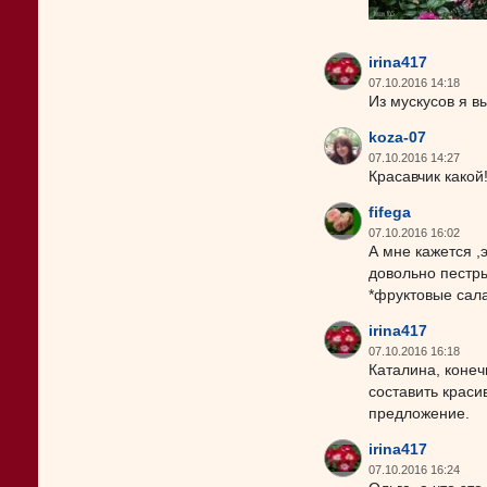
irina417
07.10.2016 14:18
Из мускусов я в
koza-07
07.10.2016 14:27
Красавчик какой
fifega
07.10.2016 16:02
А мне кажется ,
довольно пестры
*фруктовые сала
irina417
07.10.2016 16:18
Каталина, конеч
составить краси
предложение.
irina417
07.10.2016 16:24