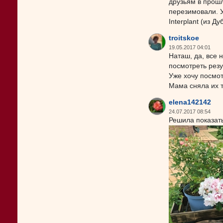
друзьям в прошл
перезимовали. 
Interplant (из Ду
troitskoe
19.05.2017 04:01
Наташ, да, все 
посмотреть резу
Уже хочу посмот
Мама сняла их т
elena142142
24.07.2017 08:54
Решила показать