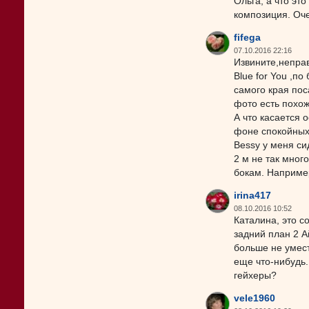
Ольга, а что эт
композиция. Оч
fifega
07.10.2016 22:16
Извините,неправ
Blue for You ,по
самого края пос
фото есть похож
А что касается 
фоне спокойных 
Bessy у меня сид
2 м не так мног
бокам. Например
irina417
08.10.2016 10:52
Каталина, это с
задний план 2 А
больше не умест
еще что-нибудь.
гейхеры?
vele1960