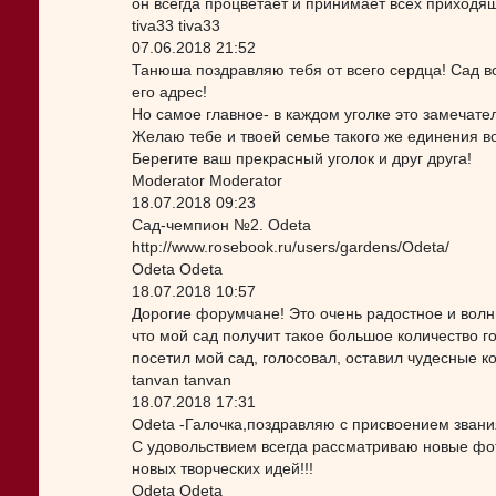
он всегда процветает и принимает всех приходящ
tiva33 tiva33
07.06.2018 21:52
Танюша поздравляю тебя от всего сердца! Сад во
его адрес!
Но самое главное- в каждом уголке это замечате
Желаю тебе и твоей семье такого же единения в
Берегите ваш прекрасный уголок и друг друга!
Moderator Moderator
18.07.2018 09:23
Сад-чемпион №2. Odeta
http://www.rosebook.ru/users/gardens/Odeta/
Odeta Odeta
18.07.2018 10:57
Дорогие форумчане! Это очень радостное и волн
что мой сад получит такое большое количество го
посетил мой сад, голосовал, оставил чудесные к
tanvan tanvan
18.07.2018 17:31
Odeta -Галочка,поздравляю с присвоением звания
С удовольствием всегда рассматриваю новые фото
новых творческих идей!!!
Odeta Odeta