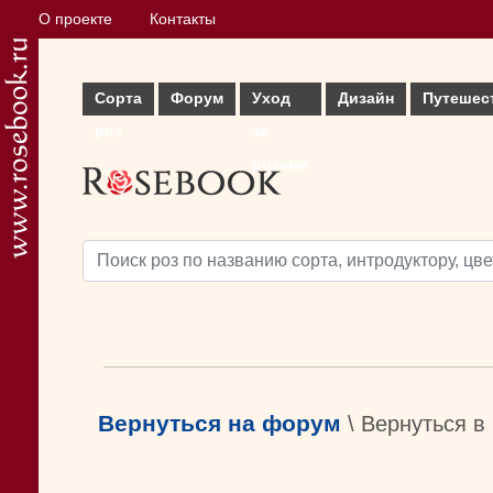
О проекте
Контакты
Сорта
Форум
Уход
Дизайн
Путешес
роз
за
розами
Вернуться на форум
\ Вернуться в