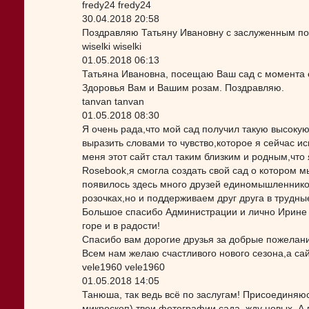
fredy24 fredy24
30.04.2018 20:58
Поздравляю Татьяну Ивановну с заслуженным по
wiselki wiselki
01.05.2018 06:13
Татьяна Ивановна, посещаю Ваш сад с момента 
Здоровья Вам и Вашим розам. Поздравляю.
tanvan tanvan
01.05.2018 08:30
Я очень рада,что мой сад получил такую высокую
выразить словами то чувство,которое я сейчас ис
меня этот сайт стал таким близким и родным,что 
Rosebook,я смогла создать свой сад о котором м
появилось здесь много друзей единомышленнико
розочках,но и поддерживаем друг друга в трудны
Большое спасибо Администрации и лично Ирине М
горе и в радости!
Спасибо вам дорогие друзья за добрые пожелани
Всем нам желаю счастливого нового сезона,а са
vele1960 vele1960
01.05.2018 14:05
Танюша, так ведь всё по заслугам! Присоединяю
микроскоп) твои фотографии сада, жду новых. А 