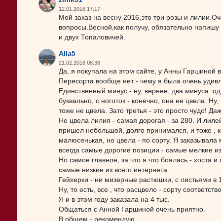
12.01.2016 17:17
Мой заказ на весну 2016,это три розы и лилии.О
вопросы.Весной,как получу, обязательно напишу
и двух Топаловичей.
Alla5
21.02.2016 08:38
Да, я покупала на этом сайте, у Анны Гаршиной в
Пересорта вообще нет - чему я была очень удивл
Единственный минус - ну, вернее, два минуса: од
буквально, с ноготок - конечно, она не цвела. Ну
тоже не цвела. Зато третья - это просто чудо! Даж
Не цвела лилия - самая дорогая - за 280. И лиле
пришел небольшой, долго принимался, и тоже , к
малюсенькая, но цвела - по сорту. Я заказывала 
всегда самые дорогие позиции - самые мелкие из
Но самое главное, за что я что боялась - хоста 
самые низкие из всего интернета.
Гейхерки - ни мизерные растюшки, с листьями в 1
Ну, то есть, все , что расцвело - сорту соответст
Я и в этом году заказала на 4 тыс.
Общаться с Анной Гаршиной очень приятно.
В общем - рекомендую.