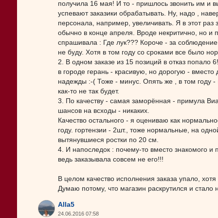
получила 16 мая! И то - пришлось звонить им и в
успевают заказики обрабатывать. Ну, надо , наве
персонала, например, увеличивать. Я в этот раз 
обычно в конце апреля. Вроде некритично, но и 
спрашивала : Где лук??? Короче - за соблюдение
не буду. Хотя в том году со сроками все было но
2. В одном заказе из 15 позиций в отказ попало 6
в городе герань - красивую, но дорогую - вмест
надежды :-( Тоже - минус. Опять же , в том году 
как-то не так будет.
3. По качеству - самая заморённая - примула Виа
шансов на всходы - никаких.
Качество остального - я оцениваю как нормальное,
году. гортензии - 2шт., тоже нормальные, на одно
вытянувшиеся ростки по 20 см.
4. И напоследок : почему-то вместо знакомого и
ведь заказывала совсем не его!!!
В целом качество исполнения заказа упало, хотя 
Думаю потому, что магазин раскрутился и стало 
Alla5
24.06.2016 07:58