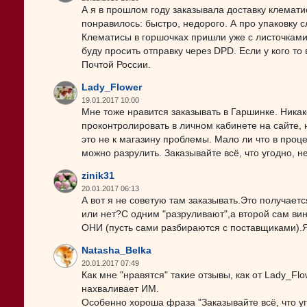
А я в прошлом году заказывала доставку клемат
понравилось: быстро, недорого. А про упаковку с
Клематисы в горшочках пришли уже с листочками(
буду просить отправку через DPD. Если у кого то
Почтой России.
Lady_Flower
19.01.2017 10:00
Мне тоже нравится заказывать в Гаршинке. Ника
проконтролировать в личном кабинете на сайте, на
это не к магазину проблемы. Мало ли что в проц
можно разрулить. Заказывайте всё, что угодно, н
zinik31
20.01.2017 06:13
А вот я не советую там заказывать.Это получает
или нет?С одним "разруливают",а второй сам ви
ОНИ (пусть сами разбираются с поставщиками).Я 
Natasha_Belka
20.01.2017 07:49
Как мне "нравятся" такие отзывы, как от Lady_Flo
нахваливает ИМ.
Особенно хороша фраза "Заказывайте всё, что уг