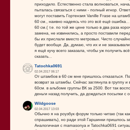
приходило. Естественно стала волноваться, нача
пыталась связаться с ними - полный игнор. Ответ
могут поставить Гортензия Vanille Frase на штам
60 см., наивно надеясь что это всё ещё ошибка..
60 см.( т.е. по той же цене только в два раза кор
замена, не извинились, а просто поставили пере
бы их прислали вместо метровых. Чисто случайн
будет вообще. Да, думаю, что их и не заказывали 
я ещё кучу всего заказала, чтобы уж получить всё
сказать...
Tatochka0691
02.04.2017 06:17
От штамбов в 60 см мне пришлось отказаться. П
возврат за штамбы. Сейчас заглянула в группу и 
60см. в альбоме группы ВК за 2500. Вот так восп
деньги назад получить, да дождаться посылки с
Wildgoose
02.04.2017 13:03
Обычно я на роузбук форум только читаю (так как
спрашивать), но ради этой Гаршинки пришлось з
Аналогичная с mamasonya и Tatochka0691 ситуац