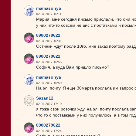
mamasonya
02.04.2017 16:11
Мария, мне сегодня письмо прислали, что они и
у них что-то совсем не айс с поставками и посыл
8900279622
02.04.2017 16:31
Остинки ждут после 10го, мне заказ поэтому разд
8900279622
02.04.2017 16:55
София, а куда Вам пришло письмо?
mamasonya
02.04.2017 16:59
На эл. почту. Я еще 30марта послала им запрос о
Sazan12
02.04.2017 17:19
я тоже свои розочки жду, на эл. почту послала за
что то с поставками у них получилось, а в том го
8900279622
02.04.2017 17:24