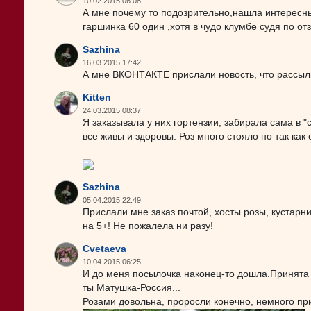
10.02.2015 06:08
А мне почему то подозрительно,нашла интересный
гаршинка 60 один ,хотя в чудо клумбе судя по о
Sazhina
16.03.2015 17:42
А мне ВКОНТАКТЕ прислали новость, что рассылк
Kitten
24.03.2015 08:37
Я заказывала у них гортензии, забирала сама в 
все живы и здоровы. Роз много стояло но так как
Sazhina
05.04.2015 22:49
Прислали мне заказ почтой, хосты розы, кустарни
на 5+! Не пожалела ни разу!
Cvetaeva
10.04.2015 06:25
И до меня посылочка наконец-то дошла.Принята н
ты Матушка-Россия...
Розами довольна, проросли конечно, немного п