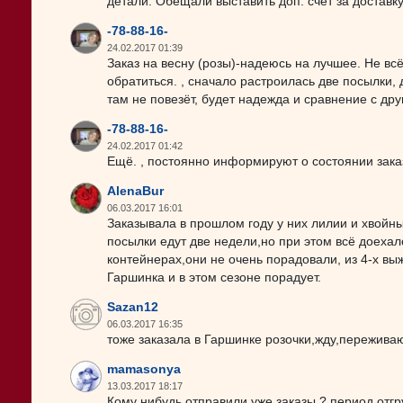
детали. Обещали выставить доп. счет за доставк
-78-88-16-
24.02.2017 01:39
Заказ на весну (розы)-надеюсь на лучшее. Не вс
обратиться. , сначало растроилась две посылки, 
там не повезёт, будет надежда и сравнение с др
-78-88-16-
24.02.2017 01:42
Ещё. , постоянно информируют о состоянии зака
AlenaBur
06.03.2017 16:01
Заказывала в прошлом году у них лилии и хвойны
посылки едут две недели,но при этом всё доехал
контейнерах,они не очень порадовали, из 4-х вы
Гаршинка и в этом сезоне порадует.
Sazan12
06.03.2017 16:35
тоже заказала в Гаршинке розочки,жду,пережива
mamasonya
13.03.2017 18:17
Кому нибудь отправили уже заказы ? период отгр