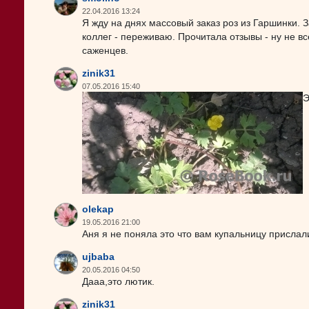
22.04.2016 13:24
Я жду на днях массовый заказ роз из Гаршинки. З
коллег - переживаю. Прочитала отзывы - ну не в
саженцев.
zinik31
07.05.2016 15:40
Э
olekap
19.05.2016 21:00
Аня я не поняла это что вам купальницу присла
ujbaba
20.05.2016 04:50
Дааа,это лютик.
zinik31