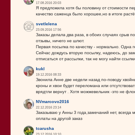
17.08.2016 20:03
Я предложила хотя бы половину от стоимости пер
качество саженца было хорошее,но в итоге растё
svetlelena
23.09.2016 17:56
Заказы делала два раза, в обоих случаях срыв п
отзывы, ничего не шлют.
Первая посылка по качеству - нормально. Одна ге
Сейчас дождусь вторую посылку, надеюсь, до замо
отписаться от рассылки, так не могу найти ссылки 
kukl
19.12.2016 08:33
Звонила Анне две недели назад по-поводу хвойны
кроны и хвои будет переломана или отсутствова
врядтли вернут . Хотя можжевельник -это не флок
NVmarcovo2016
22.12.2016 23:14
Заказываю у Анны 3 года,замечаний нет, всегда
оплаты на другой заказ
tcarusha
23.12.2016 10:10