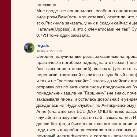
положено.
Мне вроде все понравилось, особенно оперативн
виде розы Викс(есть моя хотелка), ответили, что
всю.Рискнула заказать, у них и скидки сейчас еще
Наталья(Uppsss), а что с клематисами не так? С
0.7?Я тоже один заказала.
regalo
10.06.2015 13:29
Сегодня получила две розы, заказанные на прош
практически погибших надежд на этот сезон (посл
без выяснения отношений), возврата (уже не с 
переписки, грозившей вылиться в судебный спор)
и так и не "раскачавшейся" вплоть до майских пр
отправку роз по антикризисному предложению (со
понедельник зашла на "Гаршинку" (не знаю, почем
заказывала пионы и осталась довольна!) и увидела
дождалась из "Чудо-клумбы" по Антикризисному) и 
Анне (она отвечает ВСЕГДА и ОЧЕНЬ четко расска
случайно наткнувшись на ее сайт, заказала два 
дошли быстро, и были в прекрасном состоянии, и
году, очень подробно рассказала о заказанных м
почтовый идентификатор, а сегодня - вожделенн