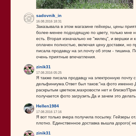
sadovnik_in
16.08.2016 18:31
Заказывала в этом магазине гейхеры, цены прият
более-менее подходящую по цвету, только мне н
есть. Вторая изначально не "жилец", и вершки и
оплачен полностью, включая цену доставки, но пр
писала продавцу на эл.почту об этом - тишина. 
очень приятные впечатления.
zinik31
17.08.2016 05:25
Я также писала продавцу на электронную почту 
дельфиниума.Ответ был таков:"на фото именно Д
раскрытым цветком,махровости нет и близко!При
получается фото загрузить.Да и зачем это делать
Hellen1984
17.08.2016 17:16
Я вот только вчера получила посылку. Гейзеры о
плотно. Единственное доставка вышла дорого( не
zinik31