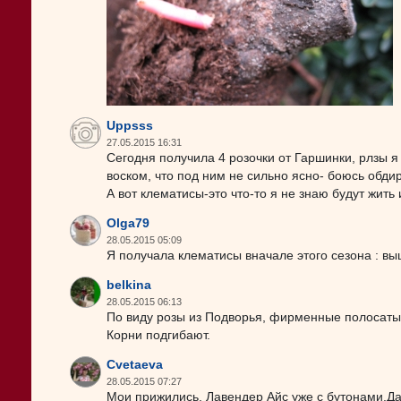
Uppsss
27.05.2015 16:31
Сегодня получила 4 розочки от Гаршинки, рлзы я
воском, что под ним не сильно ясно- боюсь обдир
А вот клематисы-это что-то я не знаю будут жить 
Olga79
28.05.2015 05:09
Я получала клематисы вначале этого сезона : вы
belkina
28.05.2015 06:13
По виду розы из Подворья, фирменные полосатые 
Корни подгибают.
Cvetaeva
28.05.2015 07:27
Мои прижились, Лавендер Айс уже с бутонами.Да