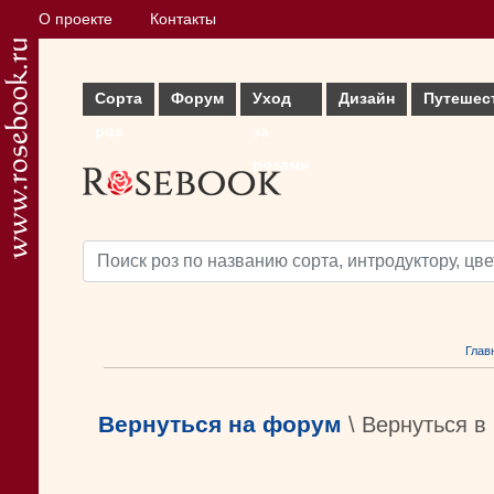
О проекте
Контакты
Сорта
Форум
Уход
Дизайн
Путешес
роз
за
розами
Глав
Вернуться на форум
\ Вернуться в