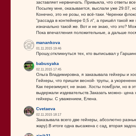
заставляет нервничать. Привыкла, что ответы все
Посылку мне, оказывается, выслали уже 29.07, н
Конечно, это не розы, но всё-таки. Черенки флок
"рассада в контейнере 0,5 л", а пришёл такой же
изначально такой же. Вот и не знаю, что это? Мо
Пока впечатления положительные, а дальше посм
manankova
01.11.2015 19:46
Прошу,откликнуться тех, кто выписывал у Гаршин
babusyaka
02.11.2015 17:45
Ольга Владимировна, я заказывала гейхеры и хос
Гейхеры, что пришли весной- трупы, а укорененны
Как перезимуют, не знаю. Хосты помЁрли, но в эт
выдержали издевательств.Заказать можно- цена 
гейхеры. С уважением, Елена.
Cvetaeva
02.11.2015 18:17
Заказывала всего две гейхеры, абсолютно разны
жару).В итоге одна высажена с сад, вторая задох
zinik31