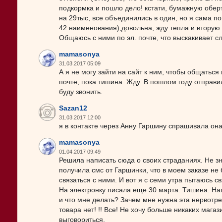
подкормка и пошло дело! кстати, бумажную оберт
на 29тыс, все объединились в один, но я сама п
42 наименования),довольна, жду тепла и вторую "
Общаюсь с ними по эл. почте, что выскакивает сл
mamasonya
31.03.2017 05:09
А я не могу зайти на сайт к ним, чтобы общаться
почте, пока тишина. Жду. В пошлом году отправи
буду звонить.
Sazan12
31.03.2017 12:00
я в контакте через Анну Гаршину спрашивала она
mamasonya
01.04.2017 09:49
Решила написать сюда о своих страданиях. Не зна
получила смс от Гаршинки, что в моем заказе не
связаться с ними. И вот я с семи утра пытаюсь св
На электронку писала еще 30 марта. Тишина. Нап
и что мне делать? Зачем мне нужна эта нервотреп
товара нет! !! Все! Не хочу больше никаких магаз
выговориться.