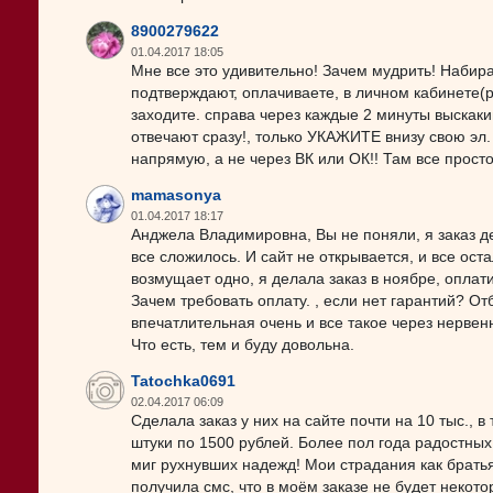
8900279622
01.04.2017 18:05
Мне все это удивительно! Зачем мудрить! Набир
подтверждают, оплачиваете, в личном кабинете(ре
заходите. справа через каждые 2 минуты выскакив
отвечают сразу!, только УКАЖИТЕ внизу свою эл. 
напрямую, а не через ВК или ОК!! Там все прост
mamasonya
01.04.2017 18:17
Анджела Владимировна, Вы не поняли, я заказ дел
все сложилось. И сайт не открывается, и все ос
возмущает одно, я делала заказ в ноябре, оплати
Зачем требовать оплату. , если нет гарантий? От
впечатлительная очень и все такое через нервен
Что есть, тем и буду довольна.
Tatochka0691
02.04.2017 06:09
Сделала заказ у них на сайте почти на 10 тыс., 
штуки по 1500 рублей. Более пол года радостны
миг рухнувших надежд! Мои страдания как брать
получила смс, что в моём заказе не будет некото