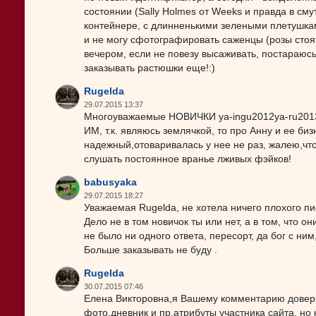
состоянии (Sally Holmes от Weeks и правда в сму
контейнере, с длинненькими зелеными плетушками
и не могу сфотографировать саженцы (розы стоя
вечером, если не повезу высаживать, постараюс
заказывать растюшки еще!:)
Rugelda
29.07.2015 13:37
Многоуважаемые НОВИЧКИ ya-ingu2012ya-ru2013 
ИМ, т.к. являюсь землячкой, то про Анну и ее б
надежный,отоваривалась у нее не раз, жалею,чт
слушать постоянное вранье лживых фэйков!
babusyaka
29.07.2015 18:27
Уважаемая Rugelda, не хотела ничего плохого пис
Дело не в том новичок ты или нет, а в том, что 
не было ни одного ответа, пересорт, да бог с н
Больше заказывать не буду .
Rugelda
30.07.2015 07:46
Елена Викторовна,я Вашему комментарию доверяю
фото,дневник и пр.атрибуты участника сайта, но 