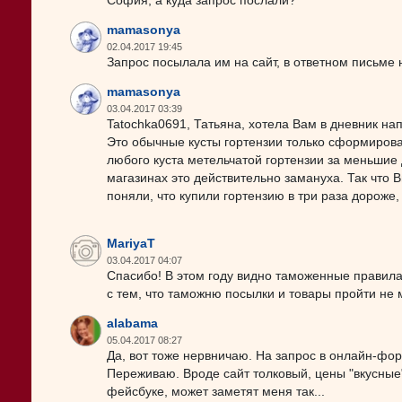
София, а куда запрос послали?
mamasonya
02.04.2017 19:45
Запрос посылала им на сайт, в ответном письме н
mamasonya
03.04.2017 03:39
Tatochka0691, Татьяна, хотела Вам в дневник нап
Это обычные кусты гортензии только сформирова
любого куста метельчатой гортензии за меньшие 
магазинах это действительно замануха. Так что В
поняли, что купили гортензию в три раза дороже, 
MariyaT
03.04.2017 04:07
Спасибо! В этом году видно таможенные правила 
с тем, что таможню посылки и товары пройти не м
alabama
05.04.2017 08:27
Да, вот тоже нервничаю. На запрос в онлайн-форм
Переживаю. Вроде сайт толковый, цены "вкусные"
фейсбуке, может заметят меня так...