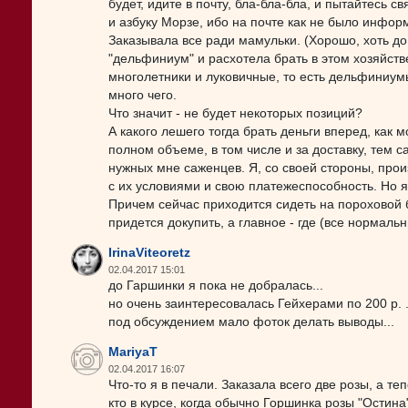
будет, идите в почту, бла-бла-бла, и пытайтесь с
и азбуку Морзе, ибо на почте как не было информ
Заказывала все ради мамульки. (Хорошо, хоть до
"дельфиниум" и расхотела брать в этом хозяйств
многолетники и луковичные, то есть дельфиниум
много чего.
Что значит - не будет некоторых позиций?
А какого лешего тогда брать деньги вперед, как 
полном объеме, в том числе и за доставку, тем 
нужных мне саженцев. Я, со своей стороны, про
с их условиями и свою платежеспособность. Но я 
Причем сейчас приходится сидеть на пороховой б
придется докупить, а главное - где (все нормал
IrinaViteoretz
02.04.2017 15:01
до Гаршинки я пока не добралась...
но очень заинтересовалась Гейхерами по 200 р. .
под обсуждением мало фоток делать выводы...
MariyaT
02.04.2017 16:07
Что-то я в печали. Заказала всего две розы, а т
кто в курсе, когда обычно Горшинка розы "Остин