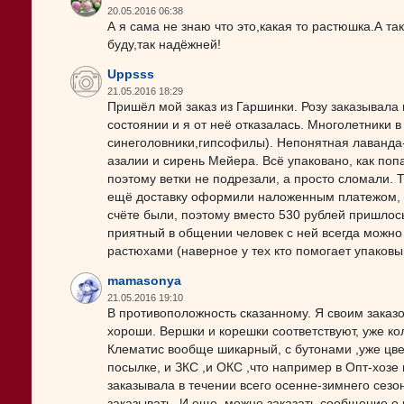
20.05.2016 06:38
А я сама не знаю что это,какая то растюшка.А т
буду,так надёжней!
Uppsss
21.05.2016 18:29
Пришёл мой заказ из Гаршинки. Розу заказывала в
состоянии и я от неё отказалась. Многолетники 
синеголовники,гипсофилы). Непонятная лаванда- 
азалии и сирень Мейера. Всё упаковано, как поп
поэтому ветки не подрезали, а просто сломали.
ещё доставку оформили наложенным платежом, хот
счёте были, поэтому вместо 530 рублей пришлось
приятный в общении человек с ней всегда можно д
растюхами (наверное у тех кто помогает упаковыв
mamasonya
21.05.2016 19:10
В противоположность сказанному. Я своим заказо
хороши. Вершки и корешки соответствуют, уже ко
Клематис вообще шикарный, с бутонами ,уже цвете
посылке, и ЗКС ,и ОКС ,что например в Опт-хозе н
заказывала в течении всего осенне-зимнего сезо
заказывать. И еще, можно заказать сообщение о 