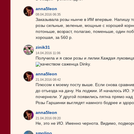
anna5leon
08.04.2016 06:35
Заказывала розы нынче в ИМ впервые. Напишу то
розы сильные, зеленые, мощные с хорошей корнев
потоньше, возраст, полагаю, поменьше, один поб
хорошая, за 560 р.
zinik31
14.04.2016 11:06
Получила и я свои розы и лилии.Каждая луковиц
качеством саженца Dinky.
anna5leon
21.04.2016 08:42
Плюсом к моему посту выше. Если снова сравнив
до отъезда на дачу. На лоджии. И началось ИО. У
почернели. У другой появились пятна прямо над
Розы Гаршинки выглядят намного бодрее и здоро
anna5leon
21.04.2016 09:20
Не, это не ИО. Именно чернота. Видимо, подмо
smolino