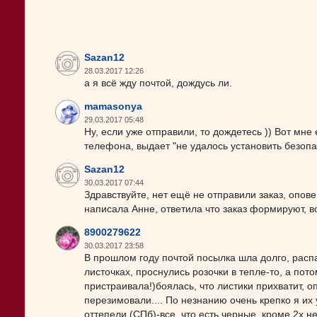
Sazan12
28.03.2017 12:26
а я всё жду почтой, дождусь ли.
mamasonya
29.03.2017 05:48
Ну, если уже отправили, то дождетесь )) Вот мне 
телефона, выдает "не удалось установить безоп
Sazan12
30.03.2017 07:44
Здравствуйте, нет ещё не отправили заказ, опов
написала Анне, ответила что заказ формируют, в
8900279622
30.03.2017 23:58
В прошлом году почтой посылка шла долго, распак
листочках, проснулись розочки в тепле-то, а пот
пристраивала!)боялась, что листики прихватит, оп
перезимовали.... По незнанию очень крепко я их
оттепели (СПб)-все, что есть черные, кроме 2х н