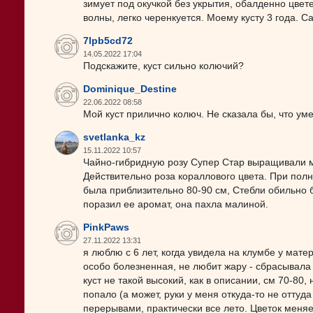
зимует под окучкой без укрытия, обалденно цве
волны, легко черенкуется. Моему кусту 3 года. 
7lpb5cd72
14.05.2022 17:04
Подскажите, куст сильно колючий?
Dominique_Destine
22.06.2022 08:58
Мой куст прилично колюч. Не сказала бы, что ум
svetlanka_kz
15.11.2022 10:57
Чайно-гибридную розу Супер Стар выращивали мо
Действительно роза кораллового цвета. При полн
была приблизительно 80-90 см, Стебли обильно 
поразил ее аромат, она пахла малиной.
PinkPaws
27.11.2022 13:31
я люблю с 6 лет, когда увидела на клумбе у мате
особо болезненная, не любит жару - сбрасывала 
куст не такой высокий, как в описании, см 70-80,
попало (а может, руки у меня откуда-то не оттуда
перерывами, практически все лето. Цветок меняе