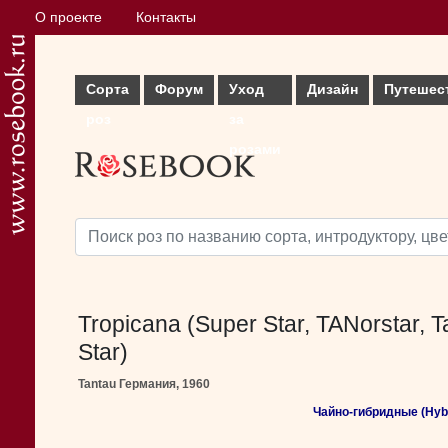
О проекте
Контакты
Сорта
Форум
Уход
Дизайн
Путешес
роз
за
розами
Tropicana (Super Star, TANorstar, T
Star)
Tantau Германия, 1960
Чайно-гибридные (Hybr