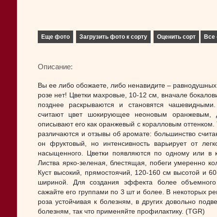
Еще фото
Загрузить фото к сорту
Оценить сорт
Все 
Описание:
Вы ее либо обожаете, либо ненавидите – равнодушных 
розе нет! Цветки махровые, 10-12 см, вначале бокалов
позднее раскрываются и становятся чашевидными
считают цвет шокирующее неоновым оранжевым, 
описывают его как оранжевый с коралловым оттенком. 
различаются и отзывы об аромате: большинство считаю
он фруктовый, но интенсивность варьирует от легк
насыщенного. Цветки появляются по одному или в к
Листва ярко-зеленая, блестящая, побеги умеренно ко
Куст высокий, прямостоячий, 120-160 см высотой и 60
шириной. Для создания эффекта более объемного
сажайте его группами по 3 шт и более. В некоторых ре
роза устойчивая к болезням, в других довольно подв
болезням, так что применяйте профилактику. (TGR)