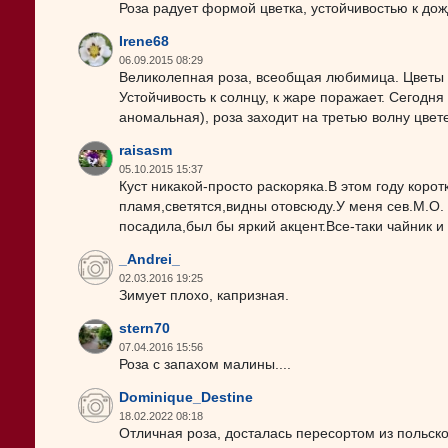
Роза радует формой цветка, устойчивостью к дож
Irene68
06.09.2015 08:29
Великолепная роза, всеобщая любимица. Цветы д
Устойчивость к солнцу, к жаре поражает. Сегодня 
аномальная), роза заходит на третью волну цвет
raisasm
05.10.2015 15:37
Куст никакой-просто раскоряка.В этом году коро
пламя,светятся,видны отовсюду.У меня сев.М.О.
посадила,был бы яркий акцент.Все-таки чайник и 
_Andrei_
02.03.2016 19:25
Зимует плохо, капризная.
stern70
07.04.2016 15:56
Роза с запахом малины....
Dominique_Destine
18.02.2022 08:18
Отличная роза, досталась пересортом из польской