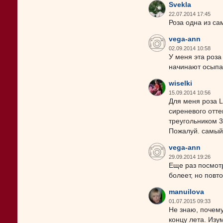
Svekla
22.07.2014 17:45
Роза одна из са
vega-ann
02.09.2014 10:58
У меня эта роза
начинают осыпат
wiselki
15.09.2014 10:56
Для меня роза L
сиреневого отте
треугольником 3 
Пожалуй. самый 
vega-ann
29.09.2014 19:26
Еще раз посмотр
болеет, но повт
manuilova
01.07.2015 09:33
Не знаю, почему
концу лета. Изу