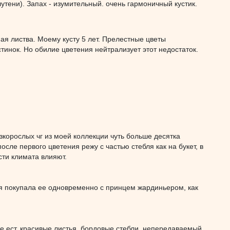
утени). Запах - изумительный. очень гармоничный кустик.
я листва. Моему кусту 5 лет. Прелестные цветы
тинок. Но обилие цветения нейтрализует этот недостаток.
изкорослых чг из моей коллекции чуть больше десятка
осле первого цветения режу с частью стебля как на букет, в
ости климата влияют.
е, я покупала ее одновременно с принцем жардиньером, как
не ест, красивые листья, бордовые стебли, непередаваемый