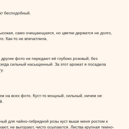
ат бесподобный.
высокая, само очищающаяся, но цветки держатся не долго,
о. Как-то не впечатлила.
 другие фото не передают её глубоко розовый, без
 всегда сильный насыщенный. За этот аромат я посадила
у.
чем на всех фото. Куст-то мощный, сильный, ничем не
й.
мный для чайно-гибридной розы куст выше меня ростом к
кают, не выгорают, чисто осыпаются. Листва крупная темно-