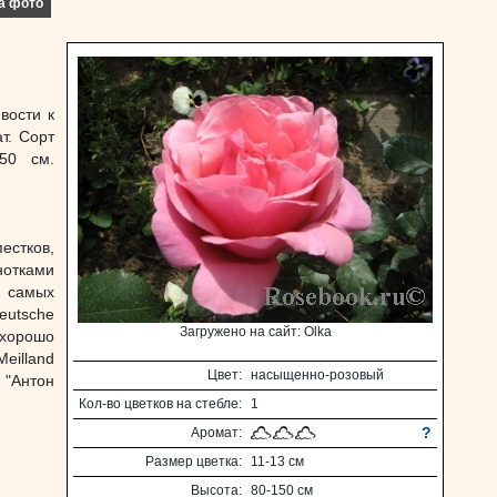
а фото
вости к
т. Сорт
50 см.
естков,
нотками
з самых
eutsche
Загружено на сайт: Olka
 хорошо
eilland
Цвет:
насыщенно-розовый
 "Антон
Кол-во цветков на стебле:
1
?
Аромат:
Размер цветка:
11-13 см
Высота:
80-150 см