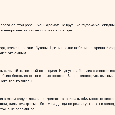
слова об этой розе. Очень ароматные крупные глубоко-чашевидные
 и шедро цветёт, так же обильна в повторе.
рт, постоянно гонит бутоны. Цветы плотно набитые, старинной фор
олее объемным.
нь сильный жизненный потенциал. Из двух слабеньких саженцев вес
 было бесполезно - цветение нонстоп. Запах головокружительный!
 Пока только плюсы.
ил в моем саду 4 лета и продолжает восхищать обильностью цвете
шни, сильномахровые. Летом на дожди не реагирует, а вот в холод
точно не запомнила.