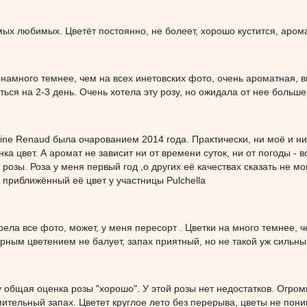
мых любимых. Цветёт постоянно, не болеет, хорошо кустится, аром
 намного темнее, чем на всех инетовских фото, очень ароматная, 
ься на 2-3 день. Очень хотела эту розу, но ожидала от нее большег
ine Renaud была очарованием 2014 года. Практически, ни моё и ни
нка цвет. А аромат не зависит ни от времени суток, ни от погоды -
розы. Роза у меня первый год ,о других её качествах сказать не мог
приближённый её цвет у участницы Pulchella
ела все фото, может, у меня пересорт . Цветки на много темнее, 
орным цветением не балует, запах приятный, но не такой уж сильны
 общая оценка розы "хорошо". У этой розы нет недостатков. Огро
мительный запах. Цветет круглое лето без перерыва, цветы не пони