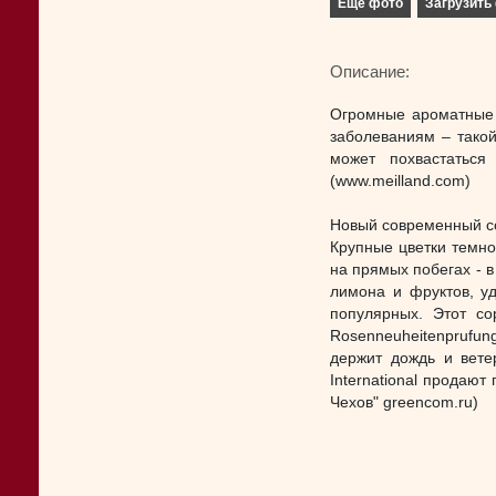
Еще фото
Загрузить 
Описание:
Огромные ароматные ц
заболеваниям – тако
может похвастаться
(www.meilland.com)
Новый современный со
Крупные цветки темно
на прямых побегах - 
лимона и фруктов, у
популярных. Этот со
Rosenneuheitenprufun
держит дождь и вете
International продают
Чехов" greencom.ru)