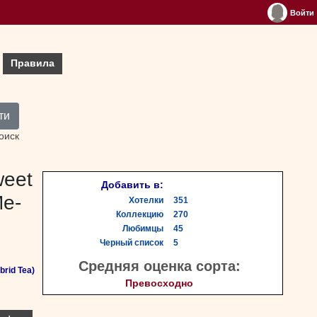
Войти
Правила
ти
оиск
weet
Добавить в:
Me-
Хотелки
351
Коллекцию
270
Любимцы
45
Черный список
5
Средняя оценка сорта:
rid Tea)
Превосходно