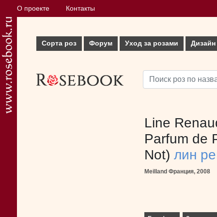
О проекте
Контакты
Сорта роз
Форум
Уход за розами
Дизайн
Line Renaud
Parfum de 
Not)
лин р
Meilland Франция, 2008