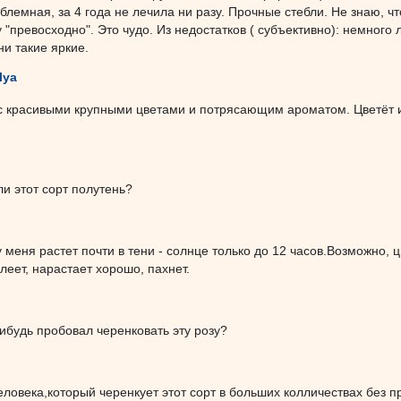
блемная, за 4 года не лечила ни разу. Прочные стебли. Не знаю, ч
 "превосходно". Это чудо. Из недостатков ( субъективно): немного
ни такие яркие.
lya
с красивыми крупными цветами и потрясающим ароматом. Цветёт и
ли этот сорт полутень?
у меня растет почти в тени - солнце только до 12 часов.Возможно, 
олеет, нарастает хорошо, пахнет.
нибудь пробовал черенковать эту розу?
еловека,который черенкует этот сорт в больших колличествах без 