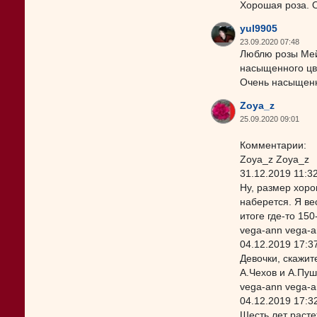
Хорошая роза. О
yul9905
23.09.2020 07:48
Люблю розы Мей
насыщенного цве
Очень насыщенн
Zoya_z
25.09.2020 09:01
Комментарии:
Zoya_z Zoya_z
31.12.2019 11:3
Ну, размер хоро
наберется. Я ве
итоге где-то 150
vega-ann vega-
04.12.2019 17:3
Девочки, скажит
А.Чехов и А.Пуш
vega-ann vega-
04.12.2019 17:3
Шесть лет расте