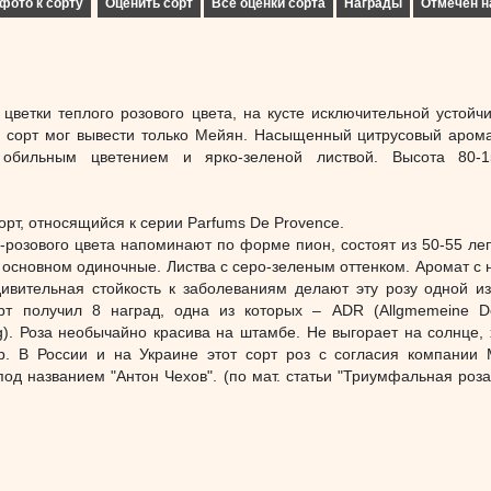
фото к сорту
Оценить сорт
Все оценки сорта
Награды
Отмечен н
ветки теплого розового цвета, на кусте исключительной устойчи
й сорт мог вывести только Мейян. Насыщенный цитрусовый арома
 обильным цветением и ярко-зеленой листвой. Высота 80-1
рт, относящийся к серии Parfums De Provence.
-розового цвета напоминают по форме пион, состоят из 50-55 леп
в основном одиночные. Листва с серо-зеленым оттенком. Аромат с 
дивительная стойкость к заболеваниям делают эту розу одной и
рт получил 8 наград, одна из которых – ADR (Allgmemeine D
g). Роза необычайно красива на штамбе. Не выгорает на солнце,
р. В России и на Украине этот сорт роз с согласия компании M
 под названием "Антон Чехов". (по мат. статьи "Триумфальная роза