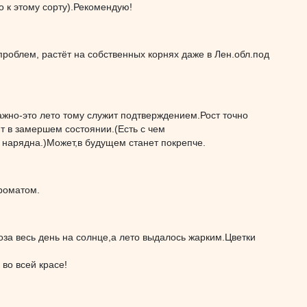
к этому сорту).Рекомендую!
проблем, растёт на собственных корнях даже в Лен.обл.под
лажно-это лето тому служит подтверждением.Рост точно
т в замершем состоянии.(Есть с чем
и нарядна.)Может,в будущем станет покрепче.
ароматом.
оза весь день на солнце,а лето выдалось жарким.Цветки
во всей красе!