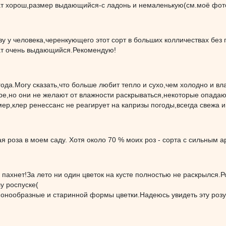
т хорош,размер выдающийся-с ладонь и немаленькую(см.моё фото 
зу у человека,черенкующего этот сорт в больших колличествах без 
т очень выдающийся.Рекомендую!
года.Могу сказать,что больше любит тепло и сухо,чем холодно и в
ре,но они не желают от влажности раскрываться,некоторые опадаю
ер,клер ренессанс не реагирует на капризы погоды,всегда свежа 
 роза в моем саду. Хотя около 70 % моих роз - сорта с сильным 
пахнет!За лето ни один цветок на кусте полностью не раскрылся.Р
лу роспуске(
онообразные и старинной формы цветки.Надеюсь увидеть эту розу 