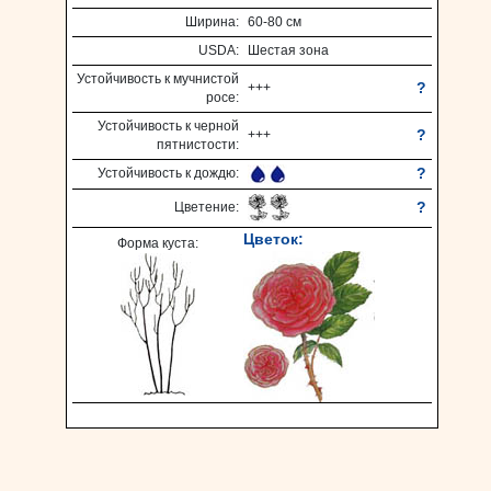
Ширина:
60-80 см
USDA:
Шестая зона
Устойчивость к мучнистой
?
+++
росе:
Устойчивость к черной
?
+++
пятнистости:
?
Устойчивость к дождю:
?
Цветение:
Цветок:
Форма куста: