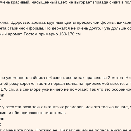
чень красивый, насыщенный цвет, не выгорает (правда сидит в пол
яна. Здоровье, аромат, крупные цветы прекрасной формы, шикарна
та старинной формы. Но держатся не очень долго, чуть дольше ос
ый аромат. Ростом примерно 160-170 см
2
шо ухоженного чайника в 6 зоне к осени как правило за 2 метра. Н
сной режу коротко, так что первая волна на приемлемой высоте, а п
-170 см, а в сентябре уже ничего не помогает. Так что это особенн
ann
7
е у всех эта роза таких гигантских размеров, или это только на юг
кин, и обе одинаковые гигантеллы.
ann
2
т у меня эта роза. Обожаю ее. Ни разу ничем не болела, никто ее 