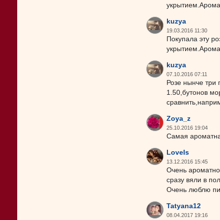
укрытием.Арома
kuzya
19.03.2016 11:30
Покупала эту ро
укрытием.Арома
kuzya
07.10.2016 07:11
Розе нынче три 
1.50,бутонов мо
сравнить,наприм
Zoya_z
25.10.2016 19:04
Самая ароматная
LoveIs
13.12.2016 15:45
Очень ароматно 
сразу вяли в по
Очень люблю пи
Tatyana12
08.04.2017 19:16