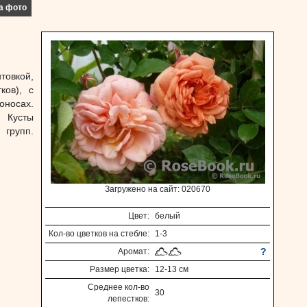
а фото
товкой,
ков), с
оносах.
 Кусты
 групп.
Загружено на сайт: 020670
Цвет:
белый
Кол-во цветков на стебле:
1-3
?
Аромат:
Размер цветка:
12-13 см
Среднее кол-во
30
лепестков: