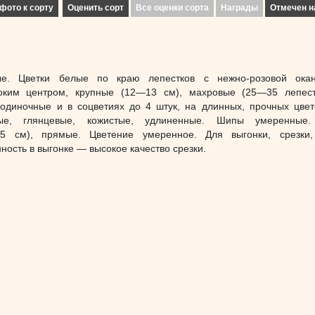
фото к сорту
Оценить сорт
Все оценки сорта
Награды
Отмечен н
ые. Цветки белые по краю лепестков с нежно-розовой окан
оким центром, крупные (12—13 см), махровые (25—35 лепест
одиночные и в соцветиях до 4 штук, на длинных, прочных цвет
ные, глянцевые, кожистые, удлиненные. Шипы умеренные.
5 см), прямые. Цветение умеренное. Для выгонки, срезки,
ность в выгонке — высокое качество срезки.