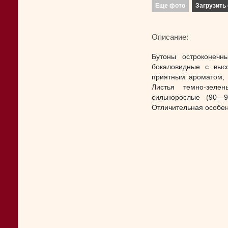
Еще фото
Загрузить 
Описание:
Бутоны остроконечн
бокаловидные с выс
приятным ароматом, 
Листья темно-зеле
сильнорослые (90—9
Отличительная особен