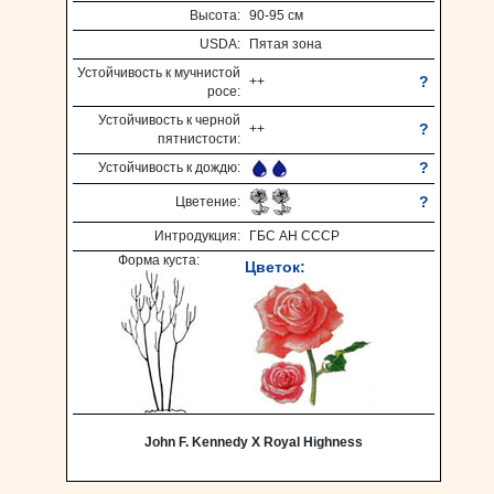
Высота:
90-95 см
USDA:
Пятая зона
Устойчивость к мучнистой
?
++
росе:
Устойчивость к черной
?
++
пятнистости:
?
Устойчивость к дождю:
?
Цветение:
Интродукция:
ГБС АН СССР
Форма куста:
Цветок:
John F. Kennedy X Royal Highness