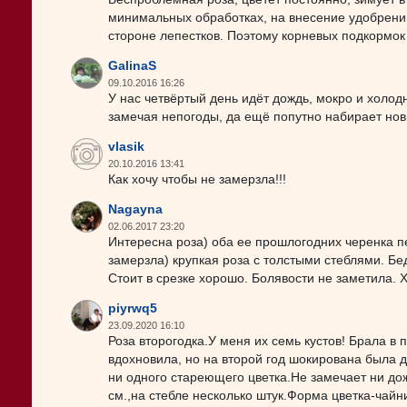
минимальных обработках, на внесение удобрен
стороне лепестков. Поэтому корневых подкормок 
GalinaS
09.10.2016 16:26
У нас четвёртый день идёт дождь, мокро и холодно
замечая непогоды, да ещё попутно набирает нов
vlasik
20.10.2016 13:41
Как хочу чтобы не замерзла!!!
Nagayna
02.06.2017 23:20
Интересна роза) оба ее прошлогодних черенка п
замерзла) крупкая роза с толстыми стеблями. Бед
Стоит в срезке хорошо. Болявости не заметила. 
piyrwq5
23.09.2020 16:10
Роза второгодка.У меня их семь кустов! Брала в
вдохновила, но на второй год шокирована была 
ни одного стареющего цветка.Не замечает ни до
см.,на стебле несколько штук.Форма цветка-чайн