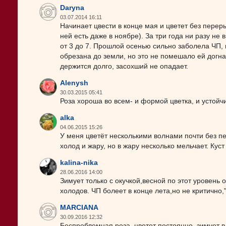
Daryna
03.07.2014 16:11
Начинает цвести в конце мая и цветет без переры
ней есть даже в ноябре). За три года ни разу не 
от 3 до 7. Прошлой осенью сильно заболела ЧП,
обрезана до земли, но это не помешало ей догнат
держится долго, засохший не опадает.
Alenysh
30.03.2015 05:41
Роза хороша во всем- и формой цветка, и устойчи
alka
04.06.2015 15:26
У меня цветёт несколькими волнами почти без п
холод и жару, но в жару несколько мельчает. Кус
kalina-nika
28.06.2016 14:00
Зимует только с окучкой,весной по этот уровень
холодов. ЧП болеет в конце лета,но не критично,
MARCIANA
30.09.2016 12:32
Беспроблемная роза, цветет постоянно, зимует в