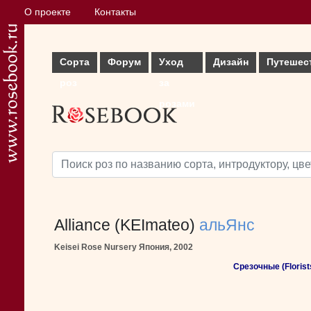
О проекте
Контакты
Сорта
Форум
Уход
Дизайн
Путешес
роз
за
розами
Alliance (KEImateo)
альЯнс
Keisei Rose Nursery Япония, 2002
Срезочные (Florist