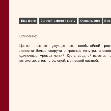
Еще фото
Загрузить фото к сорту
Оценить сорт
Все 
Описание:
Цветки нежные, двухцветные, необычайной раск
лепестки белые снаружи и красные изнутри, в осно
одиночные. Аромат легкий. Кусты средней высоты, п
ветвистые, с темно-зеленой, глянцевой листвой.