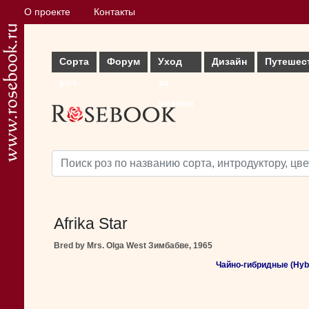
О проекте
Контакты
Сорта
Форум
Уход
Дизайн
Путешес
роз
за
розами
Afrika Star
Bred by Mrs. Olga West Зимбабве, 1965
Чайно-гибридные (Hybr