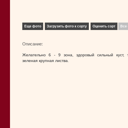
Еще фото
Загрузить фото к сорту
Оценить сорт
Все 
Описание:
Желательно 6 - 9 зона, здоровый сильный куст, 
зеленая крупная листва.