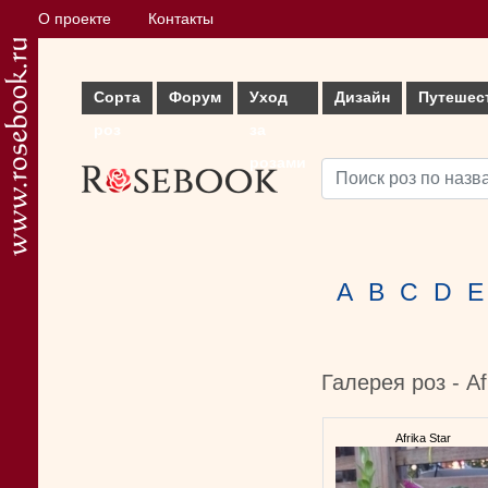
О проекте
Контакты
Сорта
Форум
Уход
Дизайн
Путешес
роз
за
розами
A
B
C
D
E
Галерея роз - Af
Afrika Star