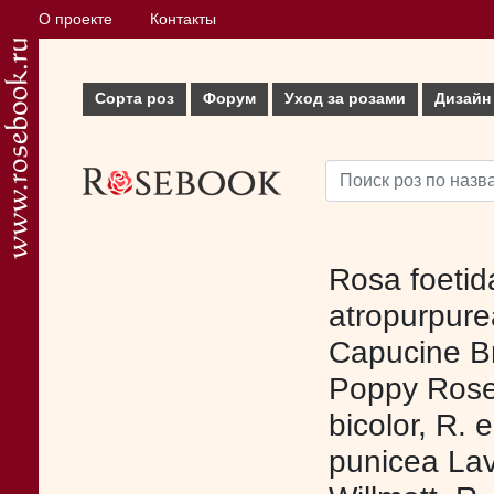
О проекте
Контакты
Сорта роз
Форум
Уход за розами
Дизайн
Rosa foetid
atropurpure
Capucine Br
Poppy Rose,
bicolor, R. 
punicea Lava