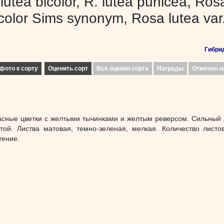
 lutea bicolor, R. lutea punicea, Ros
icolor Sims synonym, Rosa lutea var.
Гибрид
фото к сорту
Оценить сорт
Все оценки сорта
Награды
Отмечен н
асные цветки с желтыми тычинками и желтым реверсом. Сильный 
стой. Листва матовая, темно-зеленая, мелкая. Количество листов
тение.