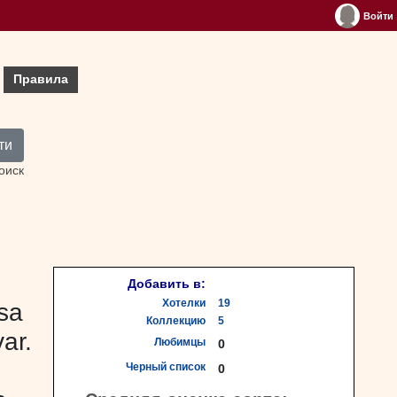
Войти
Правила
ти
оиск
Добавить в:
Хотелки
19
sa
Коллекцию
5
ar.
Любимцы
0
Черный список
0