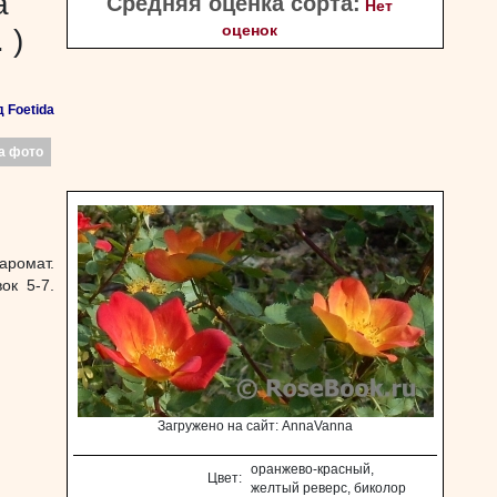
a
Средняя оценка сорта:
Нет
оценок
 )
 Foetida
а фото
аромат.
ок 5-7.
Загружено на сайт: AnnaVanna
оранжево-красный,
Цвет:
желтый реверс, биколор