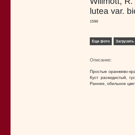
Willmott, R.
lutea var. b
1590
Еще фото
Загрузить 
Описание:
Простые оранжево-кр
Куст раскидистый, гу
Раннее, обильное цве