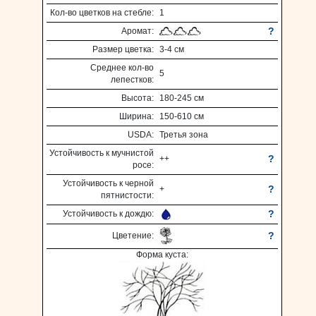
Кол-во цветков на стебле:
1
?
Аромат:
Размер цветка:
3-4 см
Среднее кол-во
5
лепестков:
Высота:
180-245 см
Ширина:
150-610 см
USDA:
Третья зона
Устойчивость к мучнистой
?
++
росе:
Устойчивость к черной
?
+
пятнистости:
?
Устойчивость к дождю:
?
Цветение:
Форма куста: