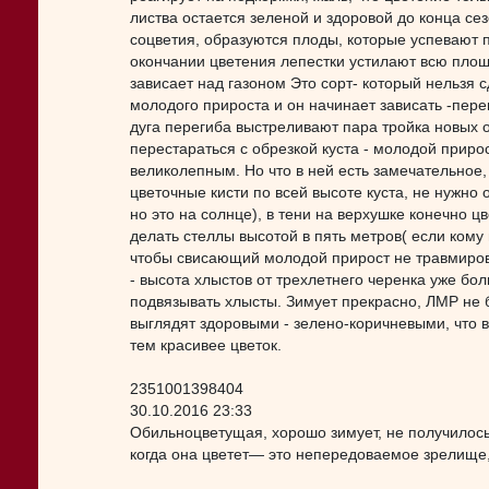
листва остается зеленой и здоровой до конца сез
соцветия, образуются плоды, которые успевают 
окончании цветения лепестки устилают всю площа
зависает над газоном Это сорт- который нельзя 
молодого прироста и он начинает зависать -перег
дуга перегиба выстреливают пара тройка новых о
перестараться с обрезкой куста - молодой приро
великолепным. Но что в ней есть замечательное
цветочные кисти по всей высоте куста, не нужно
но это на солнце), в тени на верхушке конечно цв
делать стеллы высотой в пять метров( если кому
чтобы свисающий молодой прирост не травмиро
- высота хлыстов от трехлетнего черенка уже бо
подвязывать хлысты. Зимует прекрасно, ЛМР не б
выглядят здоровыми - зелено-коричневыми, что в
тем красивее цветок.
2351001398404
30.10.2016 23:33
Обильноцветущая, хорошо зимует, не получилось
когда она цветет— это непередоваемое зрелище, 