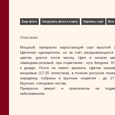
Еще фото
Загрузить фото к сорту
Оценить сорт
Все 
Описание:
Мощный, прекрасно нарастающий сорт высотой 3
Цветение однократное, но за счёт раскрывающихся
цветов, длится почти месяц. Цвет в начале цв
лавандово-розовый, при отцветании - чуть бледнее. Ус
к дождю. Почти не имеет аромата. Цветки чашев
махровые (17-25 лепестков), в полном роспуске пока
серединку, собраны в крупные соцветия - до 17
Крупная, глянцевая листва.
Прекрасно зимует и практически не подве
заболеваниям.