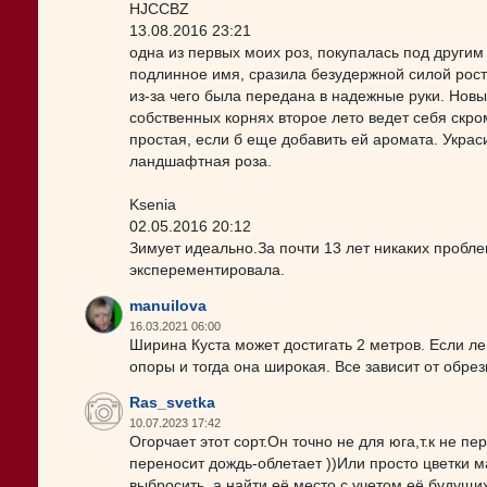
HJCCBZ
13.08.2016 23:21
одна из первых моих роз, покупалась под другим
подлинное имя, сразила безудержной силой рос
из-за чего была передана в надежные руки. Новы
собственных корнях второе лето ведет себя скром
простая, если б еще добавить ей аромата. Укра
ландшафтная роза.
Ksenia
02.05.2016 20:12
Зимует идеально.За почти 13 лет никаких пробл
эксперементировала.
manuilova
16.03.2021 06:00
Ширина Куста может достигать 2 метров. Если ле
опоры и тогда она широкая. Все зависит от обре
Ras_svetka
10.07.2023 17:42
Огорчает этот сорт.Он точно не для юга,т.к не п
переносит дождь-облетает ))Или просто цветки 
выбросить, а найти её место с учетом её будущих