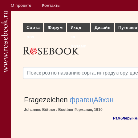
О проекте
Контакты
Сорта
Форум
Уход
Дизайн
Путешес
роз
за
розами
Fragezeichen
фрагецАйхэн
Johannes Böttner / Boettner Германия, 1910
Рамблеры (R