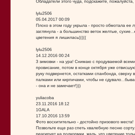
Обладатели этого чуда, подскажите, пожалуйста,
lylu2506
05.04.2017 00:09
Плохо в этом году укрыла - просто обмотала ее 
заглянула - а большинство веток желтые, сухие...
цветения я лишилась(((((
lylu2506
14.12.2016 00:24
3 зимовки - на ура! Снимаю с продуваемой всеми
провисание, потом в конце октября уже отвисшую 
руку подвернется, остатками спанбонда, сверху 
палками или кирпичами, чтобы не сдувало...быв
- она и не замечает!)))
yuliacoba
23.11.2016 18:12
1GALA
17.10.2016 13:59
Фото восхитительно - достойно призового места!
Позвольте еще раз спеть хвалебную песню сорту
реагирует на подкормки, жаль, что цветение толь