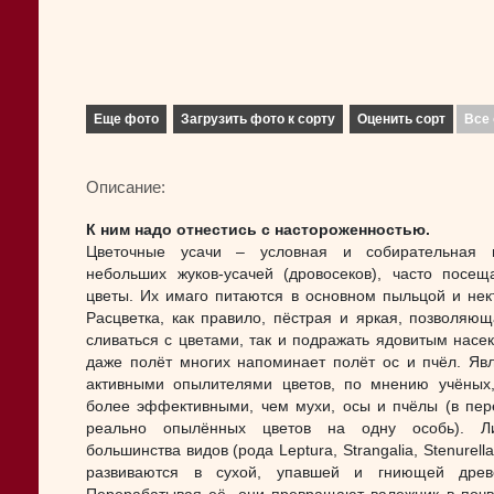
Еще фото
Загрузить фото к сорту
Оценить сорт
Все 
Описание:
К ним надо отнестись с настороженностью.
Цветочные усачи – условная и собирательная г
небольших жуков-усачей (дровосеков), часто посе
цветы. Их имаго питаются в основном пыльцой и нек
Расцветка, как правило, пёстрая и яркая, позволяющ
сливаться с цветами, так и подражать ядовитым насе
даже полёт многих напоминает полёт ос и пчёл. Яв
активными опылителями цветов, по мнению учёных
более эффективными, чем мухи, осы и пчёлы (в пер
реально опылённых цветов на одну особь). Ли
большинства видов (рода Leptura, Strangalia, Stenurella
развиваются в сухой, упавшей и гниющей древе