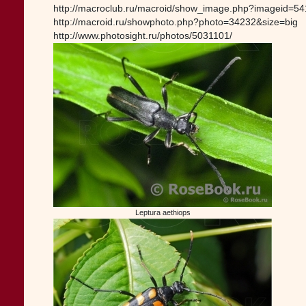
http://macroclub.ru/macroid/show_image.php?imageid=5
http://macroid.ru/showphoto.php?photo=34232&size=big
http://www.photosight.ru/photos/5031101/
Leptura aethiops