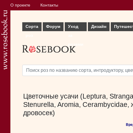
О проекте
Контакты
Сорта
Форум
Уход
Дизайн
Путешес
роз
за
розами
Цветочные усачи (Leptura, Strangal
Stenurella, Aromia, Cerambycidae, 
дровосек)
Вре