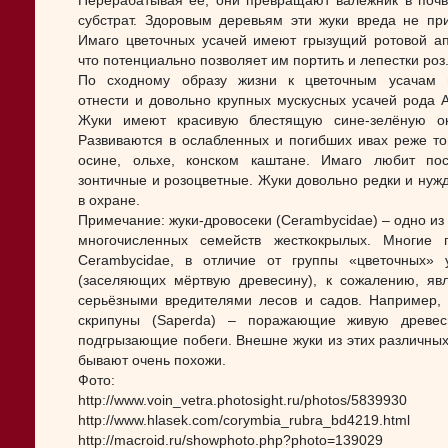
Перерабатывая её, они превращают валежник в поч
субстрат. Здоровым деревьям эти жуки вреда не при
Имаго цветочных усачей имеют грызущий ротовой ап
что потенциально позволяет им портить и лепестки роз
По сходному образу жизни к цветочным усачам 
отнести и довольно крупных мускусных усачей рода A
Жуки имеют красивую блестящую сине-зелёную ок
Развиваются в ослабленных и погибших ивах реже то
осине, ольхе, конском каштане. Имаго любит по
зонтичные и розоцветные. Жуки довольно редки и нуж
в охране.
Примечание: жуки-дровосеки (Cerambycidae) – одно из
многочисленных семейств жесткокрылых. Многие 
Cerambycidae, в отличие от группы «цветочных» 
(заселяющих мёртвую древесину), к сожалению, яв
серьёзными вредителями лесов и садов. Например, 
скрипуны (Saperda) – поражающие живую древес
подгрызающие побеги. Внешне жуки из этих различных
бывают очень похожи.
Фото:
http://www.voin_vetra.photosight.ru/photos/5839930
http://www.hlasek.com/corymbia_rubra_bd4219.html
http://macroid.ru/showphoto.php?photo=139029