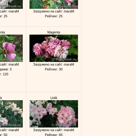
 сайт: maraM
Загружено на сайт: maraM
г: 25
Рейтинг: 25
nta
Magenta
 сайт: maraM
Загружено на сайт: maraM
риев: 3
Рейтинг: 30
: 120
là
Liolà
 сайт: maraM
Загружено на сайт: maraM
г: 50
Рейтинг: 65