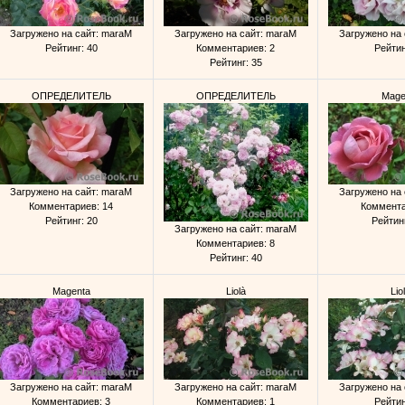
Загружено на сайт: maraM
Загружено на сайт: maraM
Загружено на
Рейтинг: 40
Комментариев: 2
Рейтин
Рейтинг: 35
ОПРЕДЕЛИТЕЛЬ
ОПРЕДЕЛИТЕЛЬ
Mage
Загружено на сайт: maraM
Загружено на
Комментариев: 14
Коммента
Рейтинг: 20
Рейтинг
Загружено на сайт: maraM
Комментариев: 8
Рейтинг: 40
Magenta
Liolà
Lio
Загружено на сайт: maraM
Загружено на сайт: maraM
Загружено на
Комментариев: 3
Комментариев: 1
Рейтин