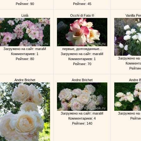
Рейтинг: 90
Рейтинг: 45
Liolà
Occhi di Fata ®
Vanilla P
Загружено на сайт: maraM
первые, долгожданные...
Комментариев: 1
Загружено на сайт: maraM
Загружено на
Рейтинг: 80
Комментариев: 1
Коммента
Рейтинг: 70
Рейтинг
Andre Brichet
Andre Brichet
Andre B
Загружено на сайт: maraM
Загружено на
Комментариев: 4
Рейтин
Рейтинг: 140