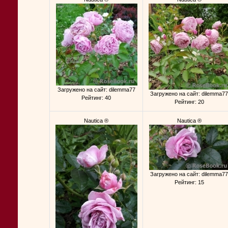
Загружено на сайт: dilemma77
Загружено на сайт: dilemma77
Рейтинг: 40
Рейтинг: 20
Nautica ®
Nautica ®
Загружено на сайт: dilemma77
Рейтинг: 15