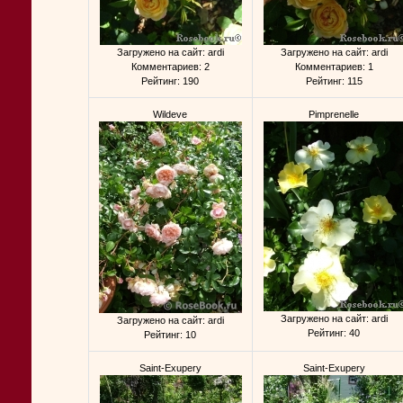
Загружено на сайт: ardi
Загружено на сайт: ardi
Комментариев: 2
Комментариев: 1
Рейтинг: 190
Рейтинг: 115
Wildeve
Pimprenelle
Загружено на сайт: ardi
Загружено на сайт: ardi
Рейтинг: 40
Рейтинг: 10
Saint-Exupery
Saint-Exupery