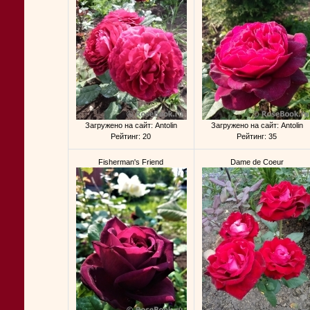
Загружено на сайт: Antolin
Загружено на сайт: Antolin
Рейтинг: 20
Рейтинг: 35
Fisherman's Friend
Dame de Coeur