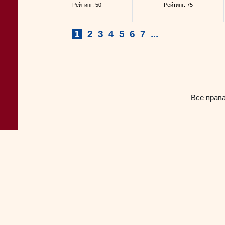
Рейтинг: 50
Рейтинг: 75
1
2
3
4
5
6
7
...
Все прав