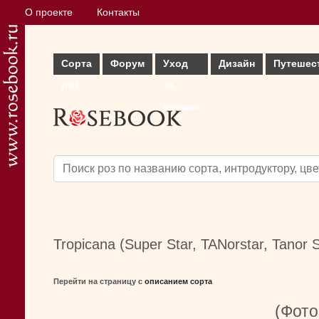
О проекте
Контакты
Сорта
Форум
Уход
Дизайн
Путешес
роз
за
розами
Tropicana (Super Star, TANorstar, Tanor S
Перейти на страницу с
описанием сорта
(Фото