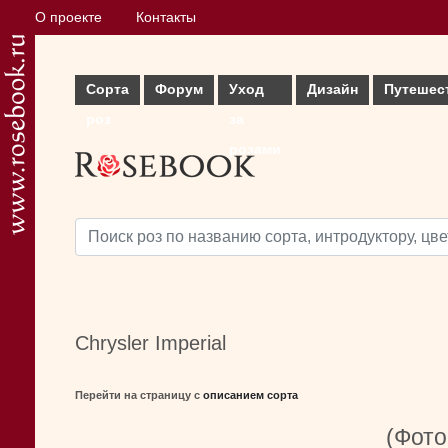
О проекте
Контакты
Сорта
Форум
Уход
Дизайн
Путешес
роз
за
розами
Chrysler Imperial
Перейти на страницу с
описанием сорта
(Фото