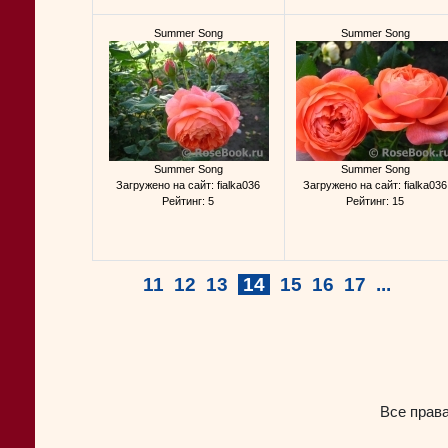
Summer Song
Summer Song
Summer Song
Summer Song
Загружено на сайт: fialka036
Загружено на сайт: fialka036
Рейтинг: 5
Рейтинг: 15
11
12
13
14
15
16
17
...
Все прав