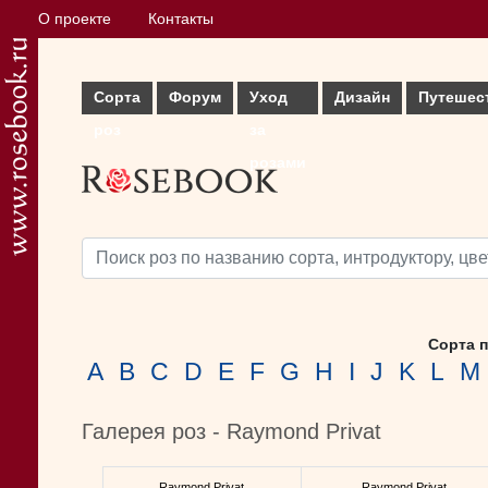
О проекте
Контакты
Сорта
Форум
Уход
Дизайн
Путешес
роз
за
розами
Сорта 
A
B
C
D
E
F
G
H
I
J
K
L
M
Галерея роз - Raymond Privat
Raymond Privat
Raymond Privat