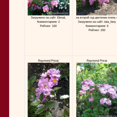
Загружено на сайт: ElenaL
на второй год цветение очень 
Комментариев: 2
Загружено на сайт: tata_fany
Рейтинг: 160
Комментариев: 6
Рейтинг: 200
Raymond Privat
Raymond Privat