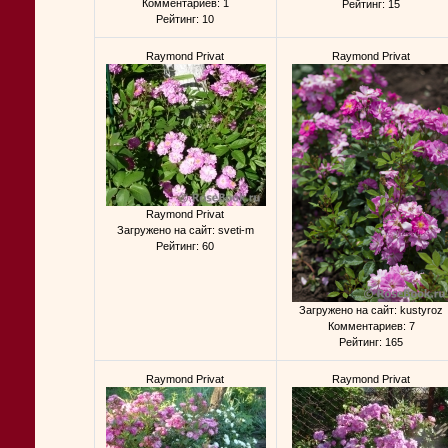
Комментариев: 1
Рейтинг: 15
Рейтинг: 10
Raymond Privat
Raymond Privat
Raymond Privat
Загружено на сайт: sveti-m
Рейтинг: 60
Загружено на сайт: kustyroz
Комментариев: 7
Рейтинг: 165
Raymond Privat
Raymond Privat