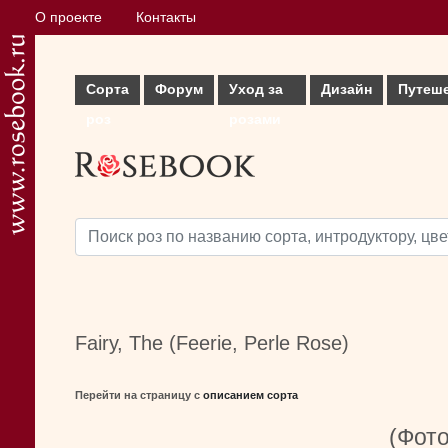
О проекте
Контакты
Сорта
Форум
Уход за
Дизайн
Путеш
роз
розами
Fairy, The (Feerie, Perle Rose)
Перейти на страницу с
описанием сорта
(Фото