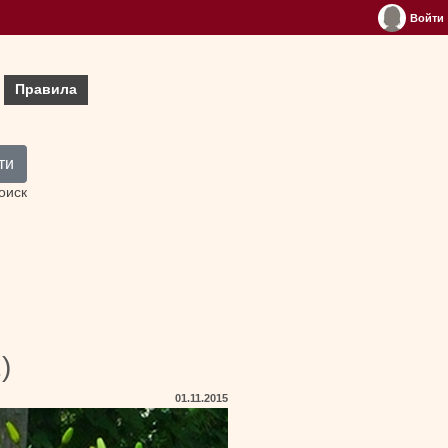
Войти
Правила
ти
оиск
)
01.11.2015