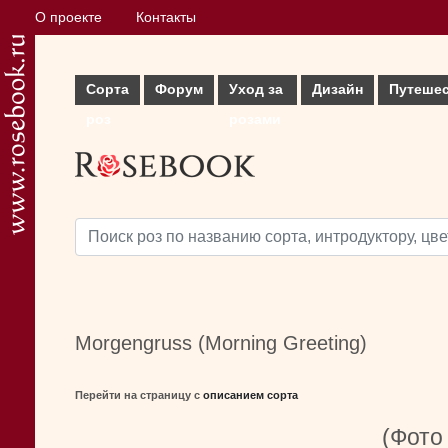
О проекте
Контакты
Сорта
Форум
Уход за
Дизайн
Путеше
роз
розами
Morgengruss (Morning Greeting)
Перейти на страницу с
описанием сорта
(Фото 