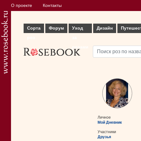
О проекте
Контакты
Сорта
Форум
Уход
Дизайн
Путешес
роз
за
розами
Личное
Мой Дневник
Участники
Друзья