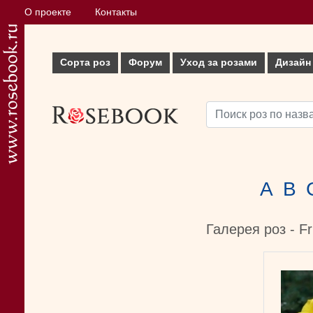
О проекте
Контакты
Сорта роз
Форум
Уход за розами
Дизайн
A
B
Галерея роз - Fr