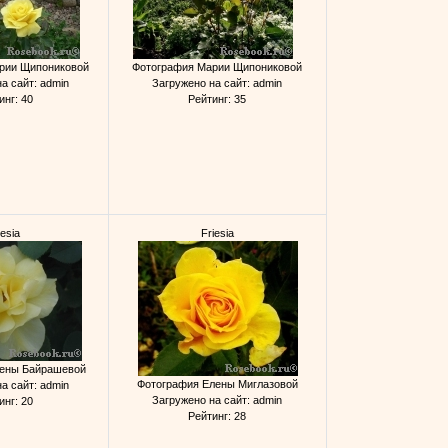
рии Щипониковой
Фотография Марии Щипониковой
а сайт: admin
Загружено на сайт: admin
инг: 40
Рейтинг: 35
iesia
Friesia
лены Байрашевой
Фотография Елены Миглазовой
а сайт: admin
Загружено на сайт: admin
инг: 20
Рейтинг: 28