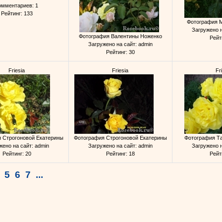
омментариев: 1
Рейтинг: 133
Фотография M
Загружено н
Фотография Валентины Ноженко
Рейт
Загружено на сайт: admin
Рейтинг: 30
Friesia
Friesia
Fr
 Строгоновой Екатерины
Фотография Строгоновой Екатерины
Фотография Т
жено на сайт: admin
Загружено на сайт: admin
Загружено н
Рейтинг: 20
Рейтинг: 18
Рейт
5
6
7
...