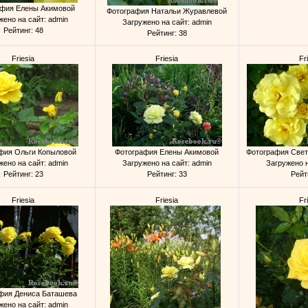
афия Елены Акимовой
Фотография Натальи Журавлевой
жено на сайт: admin
Загружено на сайт: admin
Рейтинг: 48
Рейтинг: 38
Friesia
Friesia
Fr
фия Ольги Копыловой
Фотография Елены Акимовой
Фотография Све
жено на сайт: admin
Загружено на сайт: admin
Загружено н
Рейтинг: 23
Рейтинг: 33
Рейт
Friesia
Friesia
Fr
фия Дениса Баташева
жено на сайт: admin