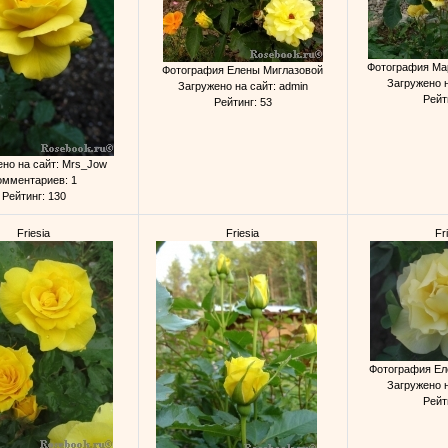
Фотография Ма
Фотография Елены Миглазовой
Загружено н
Загружено на сайт: admin
Рейт
Рейтинг: 53
но на сайт: Mrs_Jow
омментариев: 1
Рейтинг: 130
Friesia
Friesia
Fr
Фотография Е
Загружено н
Рейт