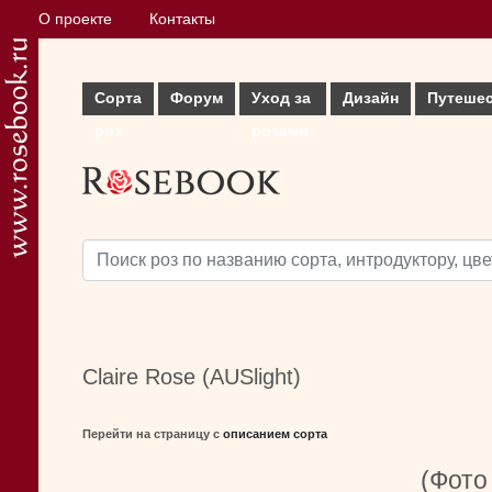
О проекте
Контакты
Сорта
Форум
Уход за
Дизайн
Путеше
роз
розами
Claire Rose (AUSlight)
Перейти на страницу с
описанием сорта
(Фото 