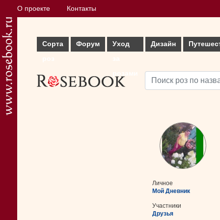
О проекте
Контакты
Сорта
Форум
Уход
Дизайн
Путешес
роз
за
розами
Личное
Мой Дневник
Участники
Друзья