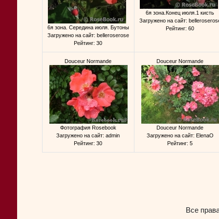
6я зона.Конец июля.1 кисть
Загружено на сайт: belleroseros
6я зона. Середина июля. Бутоны
Рейтинг: 60
Загружено на сайт: belleroserose
Рейтинг: 30
Douceur Normande
Douceur Normande
Фотография Rosebook
Douceur Normande
Загружено на сайт: admin
Загружено на сайт: ElenaO
Рейтинг: 30
Рейтинг: 5
Все прав