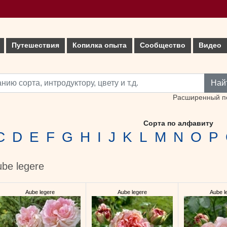
Путешествия
Копилка опыта
Сообщество
Видео
Най
Расширенный п
Сорта по алфавиту
C
D
E
F
G
H
I
J
K
L
M
N
O
P
ube legere
Aube legere
Aube legere
Aube l