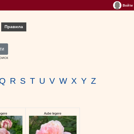
Войти
Правила
ти
оиск
Q
R
S
T
U
V
W
X
Y
Z
egere
Aube legere