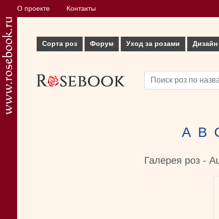
О проекте
Контакты
Сорта роз
Форум
Уход за розами
Дизайн
A
B
Галерея роз - A