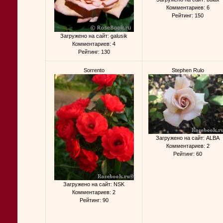
Комментариев: 6
Рейтинг: 150
Загружено на сайт: galusik
Комментариев: 4
Рейтинг: 130
Sorrento
Stephen Rulo
Загружено на сайт: ALBA
Комментариев: 2
Рейтинг: 60
Загружено на сайт: NSK
Комментариев: 2
Рейтинг: 90