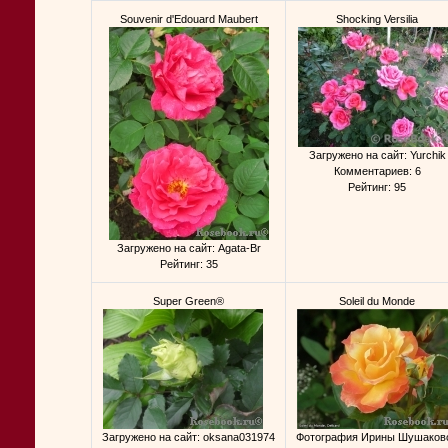
Souvenir d'Edouard Maubert
Shocking Versilia
Загружено на сайт: Yurchik
Комментариев: 6
Рейтинг: 95
Загружено на сайт: Agata-Br
Рейтинг: 35
Super Green®
Soleil du Monde
Загружено на сайт: oksana031974
Фотография Ирины Шушаков