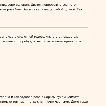
ства серо-зеленая. Цветет непрерывно все лето.
етие розу New Dawn сажали чаще любой другой. Как
er в честь столетней годовщины этого лекарства.
 частично флорибунда, частично миниатюрная роза,
улярна и как садовая роза в жарком сухом климате,
олько темные, что кажутся почти черными. Даже когда