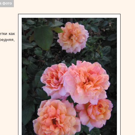
а фото
тки как
редняя,