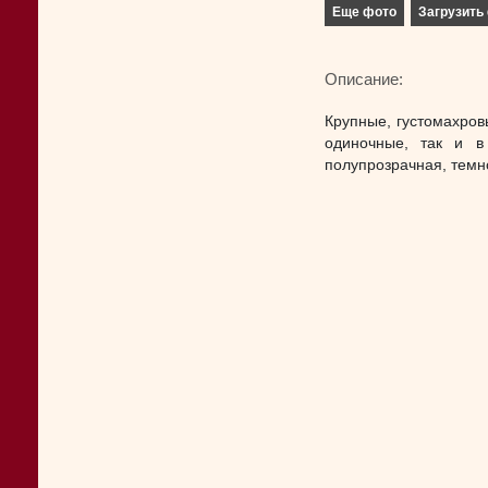
Еще фото
Загрузить 
Описание:
Крупные, густомахров
одиночные, так и в 
полупрозрачная, темн