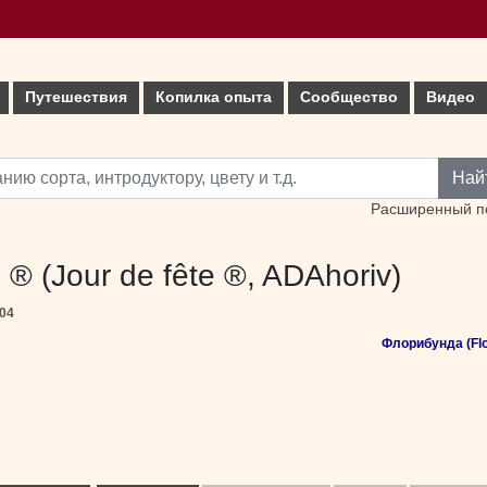
Путешествия
Копилка опыта
Сообщество
Видео
Най
Расширенный п
e ® (Jour de fête ®, ADAhoriv)
04
Флорибунда (Flo