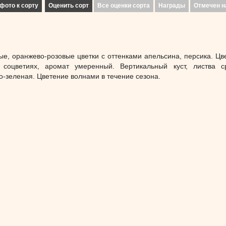
фото к сорту
Оценить сорт
Все оценки сорта
Награды
Отмечен н
ые, оранжево-розовые цветки с оттенками апельсина, персика. Цве
соцветиях, аромат умеренный. Вертикальный куст, листва с
о-зеленая. Цветение волнами в течение сезона.