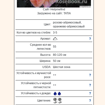
Сайт Helpmefind
Загружено на сайт: TATIA
розово-абрикосовый,
Цвет:
оранжево-абрикосовый
Кол-во цветков на стебле:
3-5
?
Аромат:
Среднее кол-во
55
лепестков:
Высота:
80-120 см
Ширина:
50 см
USDA:
Шестая зона
Устойчивость к мучнистой
?
++
росе:
Устойчивость к черной
?
++
пятнистости:
?
Устойчивость к дождю:
?
Цветение: