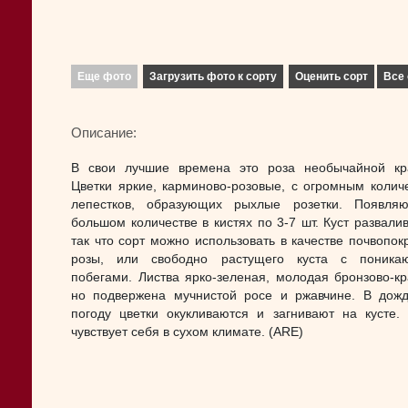
Еще фото
Загрузить фото к сорту
Оценить сорт
Все 
Описание:
В свои лучшие времена это роза необычайной кр
Цветки яркие, карминово-розовые, с огромным колич
лепестков, образующих рыхлые розетки. Появля
большом количестве в кистях по 3-7 шт. Куст развалив
так что сорт можно использовать в качестве почвопок
розы, или свободно растущего куста с поника
побегами. Листва ярко-зеленая, молодая бронзово-кр
но подвержена мучнистой росе и ржавчине. В дож
погоду цветки окукливаются и загнивают на кусте.
чувствует себя в сухом климате. (ARE)