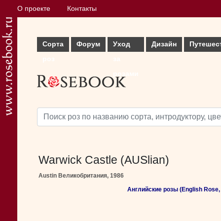
О проекте
Контакты
Сорта
Форум
Уход
Дизайн
Путешес
роз
за
розами
Warwick Castle (AUSlian)
Austin Великобритания, 1986
Английские розы (English Rose, 