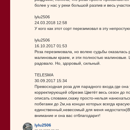
более у нас у реки большой разлив и весь участок
lylu2506
24.03.2018 12:58
У кого как этот сорт перезимовал в эту непросту
lylu2506
16.10.2017 01:53
Роза перезимовала, но волею судьбы оказалась 
малиновым краем, и эти полностью малиновые. Ц
радовало. Но, здоровый, сильный.
TELESMA
30.09.2017 15:34
Превосходная роза для парадного входа,где она 
корректирующей обрезке.Цветёт весь сезон до п
описать словами,скажу просто-нельзя нанюхатьс
побегами до 2м,на концах которых всегда красую
единственный,невесомый для меня недостаток)
внимание и она вас отблагодарит!
lylu2506