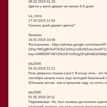
28.03.2019 01:28
Цветок у меня держит не менее 5-6 дней.
La_reine
17.03.2019 12:50
Сколько дней держит цветок?
Nastasia
16.02.2019 18:40
Фотохроника - https://photos.google.com/share
GPqrYMGgBV4xP7K3lxCh0Xq7sS5rMZsIm3mAlTC1-
key=UWRERFVWY2NUUFVxRUpjOFpBVklEeDliWjh
lylu2506
03.10.2018 21:21
Роза уверенно пошла в рост! В конце лета - это 
сентября начала гнать еще молодой базальный п
бОльшем кол-ве, чем в прошлом году, но опять та
lylu2506
01.05.2018 20:11
Перезимовал. Но, был почикан достаточно коротк
раздумий, поняла, что розы просто просыпаются