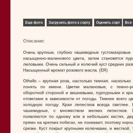
Еще фото
Загрузить фото к сорту
Оценить сорт
Все 
Описание:
Очень крупные, глубоко чашевидные густомахровые 
насыщенно-малинового цвета, затем становятся пур
лиловыми. Очень сильный и колючий куст средних раз
Насыщенный аромат розового масла. (ER)
Othello – крупная роза, настолько темная, насколько
понять по имени. Цветки малиновые, с темно-р
оборотной стороной и вишневыми, пурпурными и кр
отсветами в зависимости от погоды. Темнее всего цв
холодную погоду. Края лепестков всегда светлее. 
чашевидные, с множеством мелких лепестков. Ц
появляются по одному или в небольших кистях, де
прямо на крепких побегах, не поникают, поэтому хоро
срезки. Куст покрыт крупными колючками, и жесткой, 