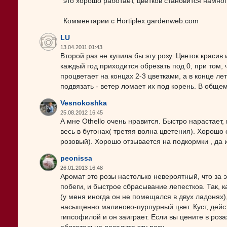
это хорошо работает, цветков становится намно
Комментарии с Hortiplex.gardenweb.com
LU
13.04.2011 01:43
Второй раз не купила бы эту розу. Цветок красив 
каждый год приходится обрезать под 0, при том, 
процветает на концах 2-3 цветками, а в конце л
подвязать - ветер ломает их под корень. В общем
Vesnokoshka
25.08.2012 16:45
А мне Othello очень нравится. Быстро нарастает,
весь в бутонах( третяя волна цветения). Хорошо
розовый). Хорошо отзывается на подкормки , да и
peonissa
26.01.2013 16:48
Аромат это розы настолько невероятный, что за 
побеги, и быстрое сбрасывание лепестков. Так, к
(у меня иногда он не помещался в двух ладонях)
насыщенно малиново-пурпурный цвет. Куст, дейс
гипсофилой и он заиграет. Если вы цените в роза