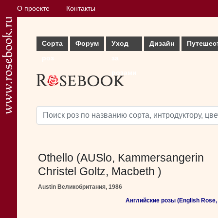
О проекте
Контакты
Сорта
Форум
Уход
Дизайн
Путешес
роз
за
розами
Othello (AUSlo, Kammersangerin
Christel Goltz, Macbeth )
Austin Великобритания, 1986
Английские розы (English Rose, 