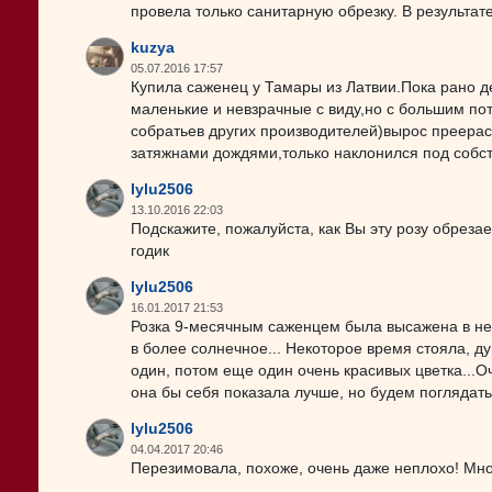
провела только санитарную обрезку. В результат
kuzya
05.07.2016 17:57
Купила саженец у Тамары из Латвии.Пока рано д
маленькие и невзрачные с виду,но с большим п
собратьев других производителей)вырос преера
затяжнами дождями,только наклонился под собст
lylu2506
13.10.2016 22:03
Подскажите, пожалуйста, как Вы эту розу обрезает
годик
lylu2506
16.01.2017 21:53
Розка 9-месячным саженцем была высажена в не 
в более солнечное... Некоторое время стояла, д
один, потом еще один очень красивых цветка...Оч
она бы себя показала лучше, но будем поглядать
lylu2506
04.04.2017 20:46
Перезимовала, похоже, очень даже неплохо! Мног