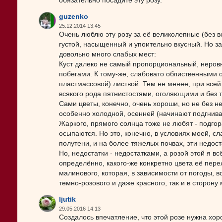
обязательно посадите эту розу.
guzenko
25.12.2014 13:45
Очень люблю эту розу за её великолепные (без 
густой, насыщенный и упоительно вкусный. Но зан
довольно много слабых мест:
Куст далеко не самый пропорциональный, неро
побегами. К тому-же, слабовато облиственными о
пластмассовой) листвой. Тем не менее, при всей
всякого рода пятнистостями, оголяющими и без то
Сами цветы, конечно, очень хороши, но не без н
особенно холодной, осенней (начинают подгнив
Жаркого, прямого солнца тоже не любят - подгор
осыпаются. Но это, конечно, в условиях моей, с
полутени, и на более тяжелых почвах, эти недост
Но, недостатки - недостатками, а розой этой я вс
определённо, какого-же конкретно цвета её пере
малинового, которая, в зависимости от погоды, во
темно-розового и даже красного, так и в сторон
ljutik
29.05.2016 14:13
Создалось впечатление, что этой розе нужна хор