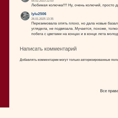
05.02.2023 22:03
Любимая колючка!!!! Ну, очень колючий, просто ди
lylu2506
26.01.2025 13:35
Перезимовала опять плохо, но дала новые базаль
углядела, не подвязала..Мучается, похоже, толко
побега с цветами на концах и в конце лета моло
Написать комментарий
Добавлять комментарии могут только авторизированные пол
Все прав