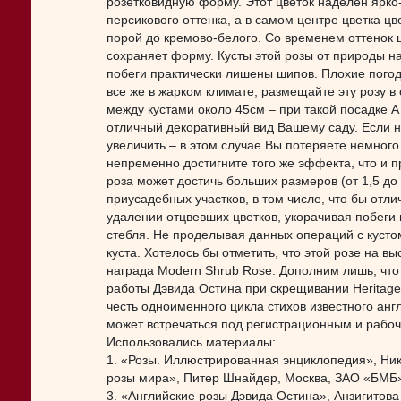
розетковидную форму. Этот цветок наделен ярк
персикового оттенка, а в самом центре цветка ц
порой до кремово-белого. Со временем оттенок ц
сохраняет форму. Кусты этой розы от природы н
побеги практически лишены шипов. Плохие погод
все же в жарком климате, размещайте эту розу в
между кустами около 45см – при такой посадке A
отличный декоративный вид Вашему саду. Если 
увеличить – в этом случае Вы потеряете немного
непременно достигните того же эффекта, что и 
роза может достичь больших размеров (от 1,5 до
приусадебных участков, в том числе, что бы отл
удалении отцвевших цветков, укорачивая побеги 
стебля. Не проделывая данных операций с кустом
куста. Хотелось бы отметить, что этой розе на вы
награда Modern Shrub Rose. Дополним лишь, что 
работы Дэвида Остина при скрещивании Heritage 
честь одноименного цикла стихов известного анг
может встречаться под регистрационным и рабочи
Использовались материалы:
1. «Розы. Иллюстрированная энциклопедия», Ник
розы мира», Питер Шнайдер, Москва, ЗАО «БМБ»
3. «Английские розы Дэвида Остина», Анзигитова 