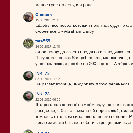
менее красота есть, и я рада.
Giessen
15.08.2016 21:15
tata555, все несоответствия понятны, судя по фото
скорее всего - Abraham Darby.
tata555
14.02.2017 11:40
скоро поеду до своего продавца и заводчика , она
Покупала я ее как Shropshire Lad, мог конечно, п
у нее коллекция роз более 200 сортов . А абрахам
INK_78
02.05.2017 11:52
Не растёт вообще, зиму опять плохо перенесла.
INK_78
22.09.2020 06:53
Эта роза давно растёт в моём саду, но к плетис
расцветки, я бы не назвала её персиковой, скор
темнее с оттенком сиреневого, но это недолго. Р
после зимовки бывают побеги с трещинами, куст
it-tania