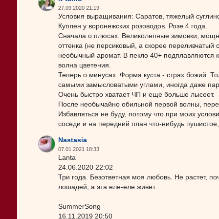
27.09.2020 21:19
Условия выращивания: Саратов, тяжелый суглино
Куплен у воронежских розоводов. Розе 4 года.
Сначала о плюсах. Великолепные зимовки, мощн
оттенка (не персиковый, а скорее переливчатый 
необычный аромат. В пекло 40+ подплавляются к
волна цветения.
Теперь о минусах. Форма куста - страх божий. 
самыми замысловатыми углами, иногда даже пара
Очень быстро хватает ЧП и еще больше лысеет.
После необычайно обильной первой волны, пере
Избавляться не буду, потому что при моих услов
соседи и на передний план что-нибудь пушистое
Nastasia
07.01.2021 18:33
Lanta
24.06.2020 22:02
Три года. Безответная моя любовь. Не растет, по
лошадей, а эта еле-еле живет.
SummerSong
16.11.2019 20:50