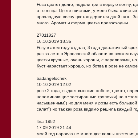
Роза цветет долго, недели три в первую волну, ц
от солнца. Цветет кистями, у меня была с кистью
прохладную весну цветок держится дней пять. За
много. Аромат и форма цветка превосходны.
27011927
16.10.2019 18:35
Розу в этом году отдала, 3 года достаточный срок
раз за лето в Ярославской области во всяком слу
цветки крупные, очень хороши, с переливами, но 
Куст нарастает хорошо, но ботва в розе не самое
badangelochek
10.10.2019 12:02
розе 2 года, выдает высокие побеги, цветет, наре
напоминающие застиранные тряпочки) но в этом 
насыщенным)) но для меня у розы есть большой м
салат") но так как роза видимо решила каждый г
ltna-1982
17.09.2019 21:44
моей год.наросла не много две волны цветения,