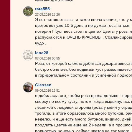
tata555
27.05.2016 18:26
Я вот читаю отзывы, и такое впечатление , что у
цветок вот уже 10-й день и не думает осыпаться,
потерял ! Куст весь стоит в цветах.Цветы у розы
распускаются и ОЧЕНЬ КРАСИВЫ . Сбалансирован
чудо .
lena28
07.06.2016 08:55
Роза, от которой сложно добиться декоративност
быстро облетает, без подвязки куст разваливаетс
в горизонтальном состоянии и усиленной подкор
Giessen
09.06.2016 13:51
я добилась того, чтобы роза цвела дольше - пер
сверху по всему кусту, потом, когда выдвинулись
лесенкой с лицевой стороны (роза у меня у оград
трогала. в итоге образовалось много бутонов, ра
неделю, и еще есть много бутонов, видимо, дней
продлить цветение еще на 2 недели. а в прошлом
полностью. конечно, сейчас цветов не так много,