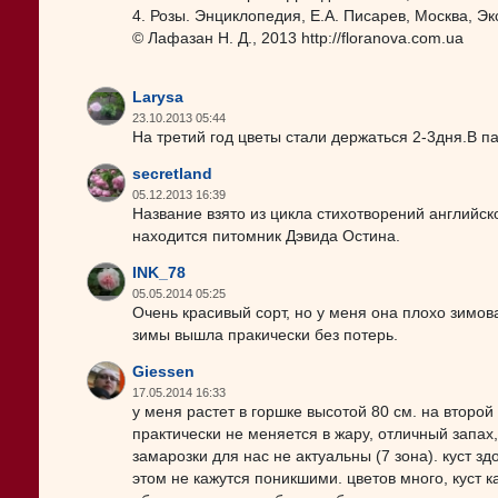
4. Розы. Энциклопедия, Е.А. Писарев, Москва, Эк
© Лафазан Н. Д., 2013 http://floranova.com.ua
Larysa
23.10.2013 05:44
На третий год цветы стали держаться 2-3дня.В п
secretland
05.12.2013 16:39
Название взято из цикла стихотворений английс
находится питомник Дэвида Остина.
INK_78
05.05.2014 05:25
Очень красивый сорт, но у меня она плохо зимов
зимы вышла пракически без потерь.
Giessen
17.05.2014 16:33
у меня растет в горшке высотой 80 см. на второй
практически не меняется в жару, отличный запах,
замарозки для нас не актуальны (7 зона). куст з
этом не кажутся поникшими. цветов много, куст 