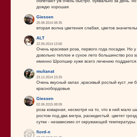
облетают уж очень быстро. буквально за день. но 
дождю хорошая.
Giessen
25.08.2014 08:35
вторая волна цветения слабая, цветов значител
ALT
22.09.2014 13:00
Очень красивая роза, первого года посадки. Но у 
довольно теплое и сухое лето большинство роз 
именно Шропшир хуже всего лечению поддается.
mulianat
23.12.2014 23:25
Очень вкусный запах ,красивый рослый куст ,не б
краснобордовые
Giessen
02.06.2015 08:09
роза коварная, несмотря на то, что в ней мало ши
ростом под два метра, раскидистый. цветет грозд
сутки - независимо от окружающей температуры.
fiord-n