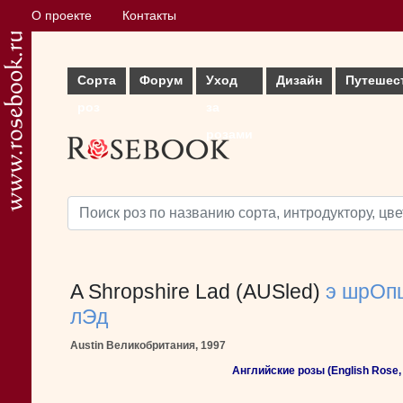
О проекте
Контакты
Сорта
Форум
Уход
Дизайн
Путешес
роз
за
розами
A Shropshire Lad (AUSled)
э шрОп
лЭд
Austin Великобритания, 1997
Английские розы (English Rose, 