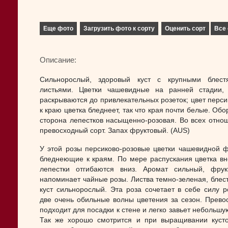
Еще фото
Загрузить фото к сорту
Оценить сорт
Все 
Описание:
Cильнорослый, здоровый куст с крупными блест
листьями. Цветки чашевидные на ранней стадии,
раскрываются до привлекательных розеток; цвет перси
к краю цветка бледнеет, так что края почти белые. Об
сторона лепестков насыщенно-розовая. Во всех отно
превосходный сорт. Запах фруктовый. (AUS)
У этой розы персиково-розовые цветки чашевидной 
бледнеющие к краям. По мере распускания цветка в
лепестки отгибаются вниз. Аромат сильный, фрук
напоминает чайные розы. Листва темно-зеленая, блес
куст сильнорослый. Эта роза сочетает в себе силу р
две очень обильные волны цветения за сезон. Прево
подходит для посадки к стене и легко завьет небольшу
Так же хорошо смотрится и при выращивании куст