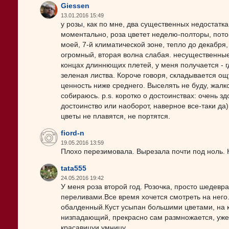
Giessen
13.01.2016 15:49
у розы, как по мне, два существенных недостатк
моментально, роза цветет неделю-полторы, пото
моей, 7-й климатической зоне, тепло до декабря,
огромный, вторая волна слабая. несущественные 
концах длиннющих плетей, у меня получается - где
зеленая листва. Короче говоря, складывается ощ
ценность ниже среднего. Выселять не буду, жалк
собираюсь. p.s. коротко о достоинствах: очень 
достоинство или наоборот, наверное все-таки да
цветы не плавятся, не портятся.
fiord-n
19.05.2016 13:59
Плохо перезимовала. Вырезала почти под ноль. Н
tata555
24.05.2016 19:42
У меня роза второй год. Розочка, просто шедевра
переливами.Все время хочется смотреть на него
обалденный.Куст усыпан большими цветами, на ку
низпадающий, прекрасно сам размножается, уже е
красавицуи умницу.