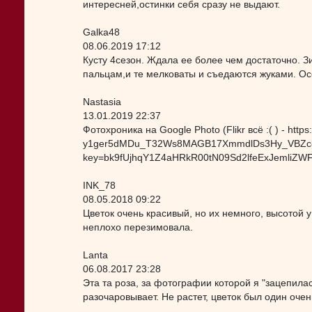
интересней,остинки себя сразу не выдают.
Galka48
08.06.2019 17:12
Кусту 4сезон. Ждала ее более чем достаточно. З
пальцам,и те мелковаты и съедаются жуками. Ос
Nastasia
13.01.2019 22:37
Фотохроника на Google Photo (Flikr всё :( ) - ht
y1ger5dMDu_T32Ws8MAGB17XmmdlDs3Hy_VBZc8
key=bk9fUjhqY1Z4aHRkR00tN09Sd2lfeExJemliZW
INK_78
08.05.2018 09:22
Цветок очень красивый, но их немного, высотой у
неплохо перезимовала.
Lanta
06.08.2017 23:28
Эта та роза, за фотографии которой я "зацепилас
разочаровывает. Не растет, цветок был один очен