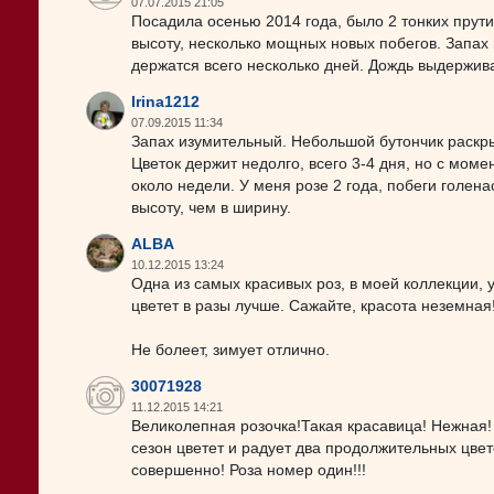
07.07.2015 21:05
Посадила осенью 2014 года, было 2 тонких прути
высоту, несколько мощных новых побегов. Запах 
держатся всего несколько дней. Дождь выдержив
Irina1212
07.09.2015 11:34
Запах изумительный. Небольшой бутончик раскры
Цветок держит недолго, всего 3-4 дня, но с мом
около недели. У меня розе 2 года, побеги голена
высоту, чем в ширину.
ALBA
10.12.2015 13:24
Одна из самых красивых роз, в моей коллекции, у
цветет в разы лучше. Сажайте, красота неземная
Не болеет, зимует отлично.
30071928
11.12.2015 14:21
Великолепная розочка!Такая красавица! Нежная! 
сезон цветет и радует два продолжительных цвет
совершенно! Роза номер один!!!