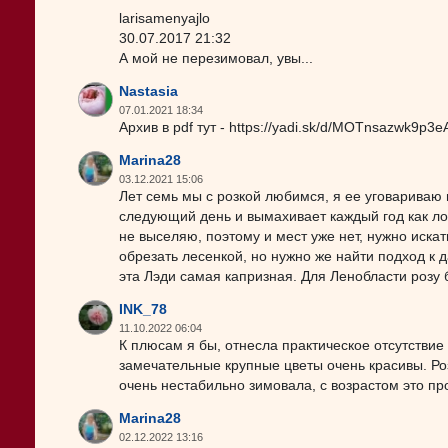
larisamenyajlo
30.07.2017 21:32
А мой не перезимовал, увы...
Nastasia
07.01.2021 18:34
Архив в pdf тут - https://yadi.sk/d/MOTnsazwk9p3
Marina28
03.12.2021 15:06
Лет семь мы с розкой любимся, я ее уговариваю ц
следующий день и вымахивает каждый год как л
не выселяю, поэтому и мест уже нет, нужно искат
обрезать лесенкой, но нужно же найти подход к д
эта Лэди самая капризная. Для Ленобласти розу 
INK_78
11.10.2022 06:04
К плюсам я бы, отнесла практическое отсутствие
замечательные крупные цветы очень красивы. Роз
очень нестабильно зимовала, с возрастом это пр
Marina28
02.12.2022 13:16