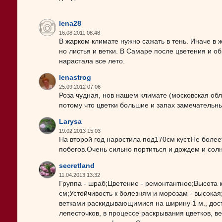
lena28
16.08.2011 08:48
В жарком климате нужно сажать в тень. Иначе в ж
но листья и ветки. В Самаре после цветения и об
нарастала все лето.
lenastrog
25.09.2012 07:06
Роза чудная, нов нашем климате (московская обл
потому что цветки большие и запах замечательн
Larysa
19.02.2013 15:03
На второй год наростила под170см куст.Не болеет
побегов.Очень сильно портиться и дождем и солн
secretland
11.04.2013 13:32
Группа - шраб;Цветение - ремонтантное;Высота кус
см;Устойчивость к болезням и морозам - высока
ветками раскидывающимися на ширину 1 м., дости
лепесточков, в процессе раскрывания цветков, в