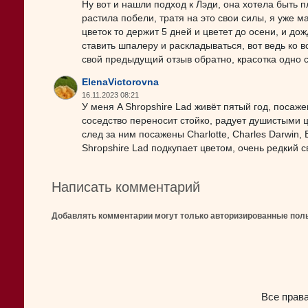
Ну вот и нашли подход к Лэди, она хотела быть п
растила побели, тратя на это свои силы, я уже м
цветок то держит 5 дней и цветет до осени, и до
ставить шпалеру и раскладываться, вот ведь ко в
свой предыдущий отзыв обратно, красотка одно 
ElenaVictorovna
16.11.2023 08:21
У меня A Shropshire Lad живёт пятый год, посаже
соседство переносит стойко, радует душистыми цв
след за ним посажены Charlotte, Charles Darwin, 
Shropshire Lad подкупает цветом, очень редкий 
Написать комментарий
Добавлять комментарии могут только авторизированные пол
Все прав