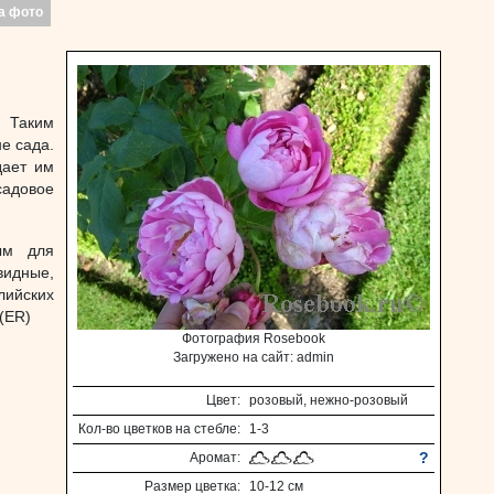
а фото
. Таким
е сада.
дает им
садовое
ым для
видные,
лийских
(ER)
Фотография Rosebook
Загружено на сайт: admin
Цвет:
розовый, нежно-розовый
Кол-во цветков на стебле:
1-3
?
Аромат:
Размер цветка:
10-12 см