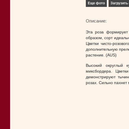
Еще фото
Загрузить 
Описание:
Эта роза формирует 
образом, сорт идеаль
Цветки чисто-розовог
дополнительную прел
растение. (AUS)
Высокий округлый к
миксбордера. Цветк
демонстрируют тычин
розах. Сильно пахнет