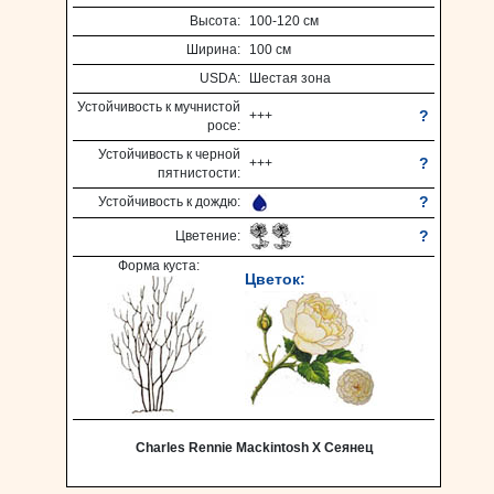
Высота:
100-120 см
Ширина:
100 см
USDA:
Шестая зона
Устойчивость к мучнистой
?
+++
росе:
Устойчивость к черной
?
+++
пятнистости:
?
Устойчивость к дождю:
?
Цветение:
Форма куста:
Цветок:
Charles Rennie Mackintosh X Сеянец