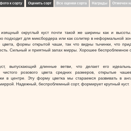
фото к сорту
Оценить сорт
Все оценки сорта
Награды
Отмечен н
изящный округлый куст почти такой же ширины как и высоты
но подходит для миксбордера или как солитер в неформальной зон
о цвета, формы открытой чаши, так что видны тычинки, что при
есть. Сильный и приятный запах мирры. Хорошее беспроблемное 
уст, выпускающий длинные ветви, что делает его идеальн
и чистого розового цвета средних размеров, открытые чаше
ки в центре. Эту форму цветка мы стараемся развивать в анг
 миррой. Надежный, беспроблемный сорт, формирует крупный куст. 