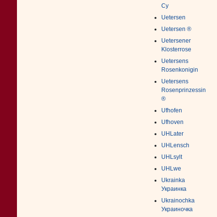
Су
Uetersen
Uetersen ®
Uetersener
Klosterrose
Uetersens
Rosenkonigin
Uetersens
Rosenprinzessin
®
Ufhofen
Ufhoven
UHLater
UHLensch
UHLsylt
UHLwe
Ukrainka
Украинка
Ukrainochka
Украиночка