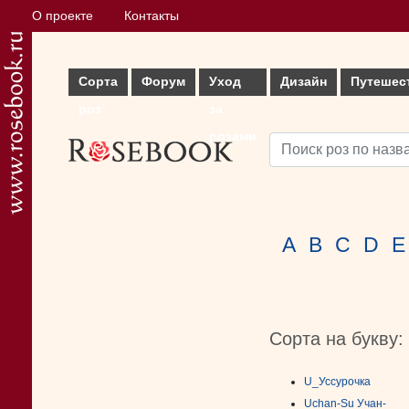
О проекте
Контакты
Сорта
Форум
Уход
Дизайн
Путешес
роз
за
розами
A
B
C
D
E
Сорта на букву:
U_Уссурочка
Uchan-Su Учан-