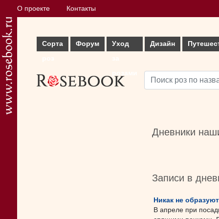
О проекте
Контакты
Сорта
Форум
Уход
Дизайн
Путешес
роз
за
розами
Дневники наши
Записи в днев
Никак не образуют
В апреле при посадк