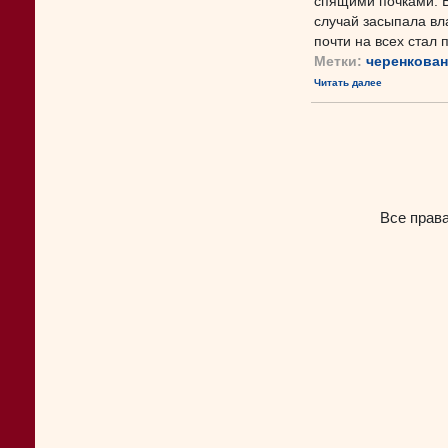
спящими почками. В
случай засыпала вл
почти на всех стал п
Метки:
черенкова
Читать далее
Все прав