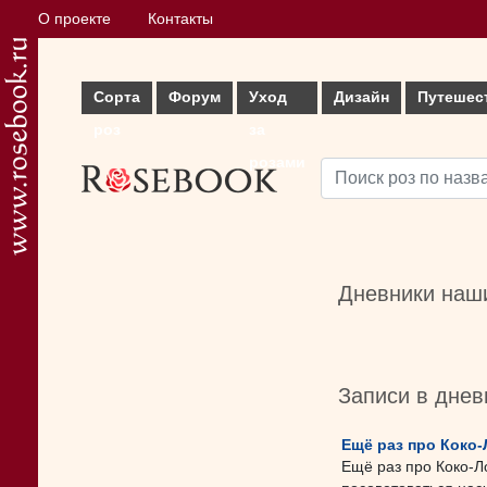
О проекте
Контакты
Сорта
Форум
Уход
Дизайн
Путешес
роз
за
розами
Дневники наши
Записи в днев
Ещё раз про Коко-
Ещё раз про Коко-Л