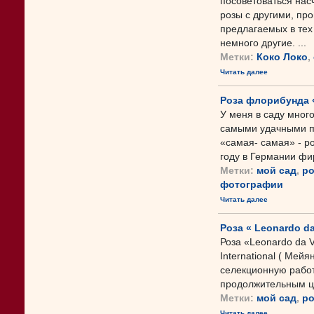
посоветоваться нас
розы с другими, про
предлагаемых в тех
немного другие. ...
Метки:
Коко Локо
,
Читать далее
Роза флорибунда 
У меня в саду много
самыми удачными п
«самая- самая» - р
году в Германии фир
Метки:
мой сад
,
р
фотографии
Читать далее
Роза « Leonardo d
Роза «Leonardo da V
International ( Мей
селекционную работ
продолжительным цв
Метки:
мой сад
,
р
Читать далее