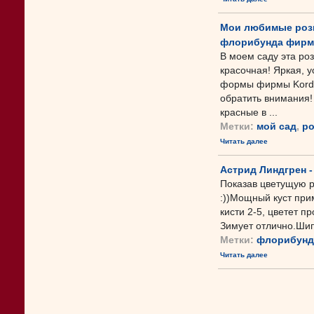
Мои любимые розы 
флорибунда фирмы
В моем саду эта роз
красочная! Яркая, 
формы фирмы Kordes
обратить внимания!
красные в ...
Метки:
мой сад
,
р
Читать далее
Астрид Линдгрен -
Показав цветущую ро
:))Мощный куст при
кисти 2-5, цветет п
Зимует отлично.Шип
Метки:
флорибунд
Читать далее