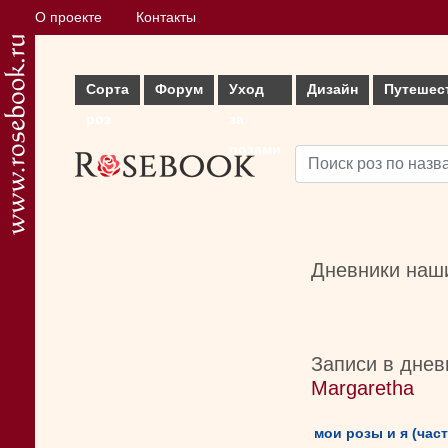
О проекте
Контакты
Сорта
Форум
Уход
Дизайн
Путешес
роз
за
розами
Дневники наши
Записи в днев
Margaretha
мои розы и я (част