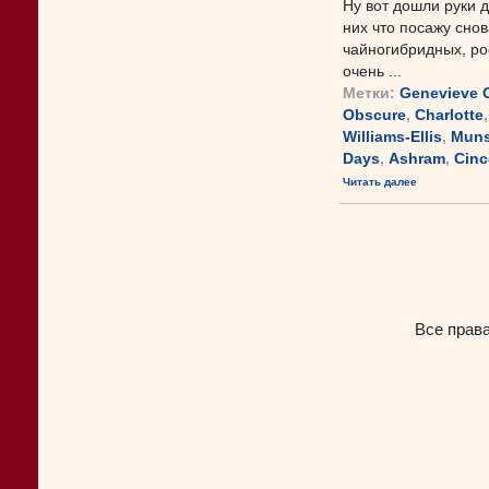
Ну вот дошли руки д
них что посажу снов
чайногибридных, ро
очень ...
Метки:
Genevieve O
Obscure
,
Charlotte
Williams-Ellis
,
Muns
Days
,
Ashram
,
Cinc
Читать далее
Все прав